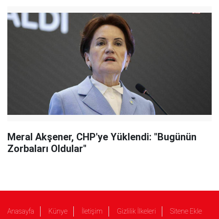
Meral Akşener, CHP'ye Yüklendi: "Bugünün
Zorbaları Oldular"
Anasayfa
Künye
İletişim
Gizlilik İlkeleri
Sitene Ekle