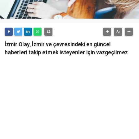
İzmir Olay, İzmir ve çevresindeki en güncel
haberleri takip etmek isteyenler için vazgeçilmez
bir kaynaktır.
Günlük olarak güncellenen haber sitesi, İzmir'in tüm
önemli gelişmelerini anlık olarak okuyucularına
ulaştırmaktadır.
İzmir Olay
, sadece şehirdeki değil, aynı zamanda
ülke genelindeki önemli olayları da takip ederek
okuyucularını bilgilendirmektedir. Güvenilir ve
tarafsız habercilik anlayışıyla hareket eden İzmir
Olay, her türlü haber konusunda objektif bir bakış