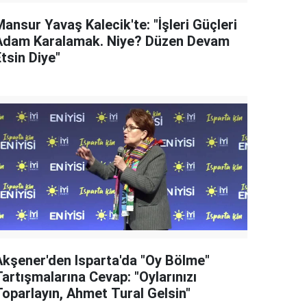
ansur Yavaş Kalecik'te: "İşleri Güçleri
Adam Karalamak. Niye? Düzen Devam
tsin Diye"
Akşener'den Isparta'da "Oy Bölme"
artışmalarına Cevap: "Oylarınızı
Toparlayın, Ahmet Tural Gelsin"