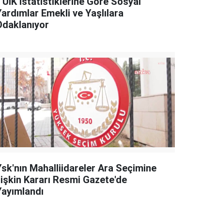
TÜİK İstatistiklerine Göre Sosyal
Yardımlar Emekli ve Yaşlılara
Odaklanıyor
Ysk'nın Mahalliidareler Ara Seçimine
İlişkin Kararı Resmi Gazete'de
Yayımlandı