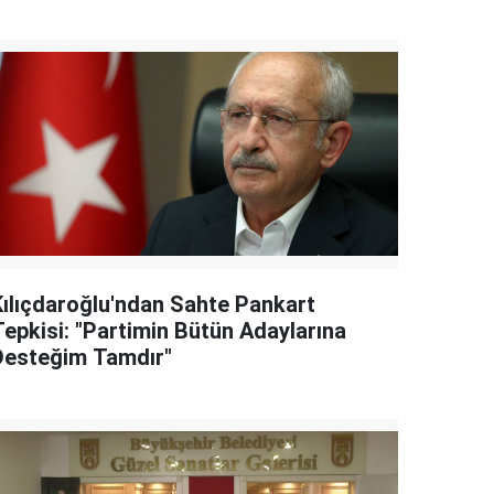
Kılıçdaroğlu'ndan Sahte Pankart
Tepkisi: "Partimin Bütün Adaylarına
Desteğim Tamdır"