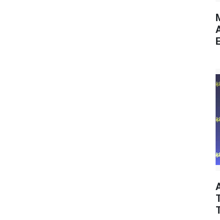
M
E
T