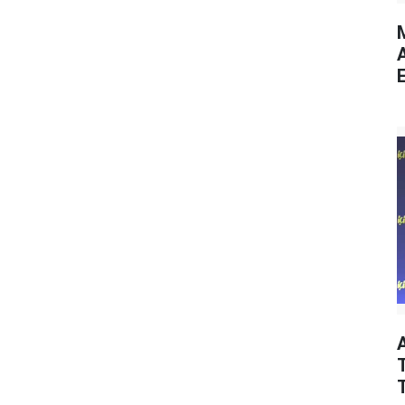
M
E
T