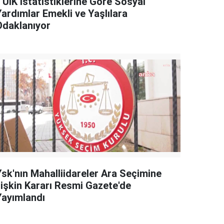
TÜİK İstatistiklerine Göre Sosyal
Yardımlar Emekli ve Yaşlılara
Odaklanıyor
Ysk'nın Mahalliidareler Ara Seçimine
İlişkin Kararı Resmi Gazete'de
Yayımlandı