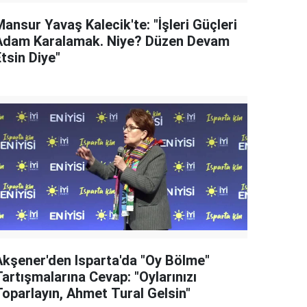
ansur Yavaş Kalecik'te: "İşleri Güçleri
Adam Karalamak. Niye? Düzen Devam
tsin Diye"
Akşener'den Isparta'da "Oy Bölme"
artışmalarına Cevap: "Oylarınızı
Toparlayın, Ahmet Tural Gelsin"