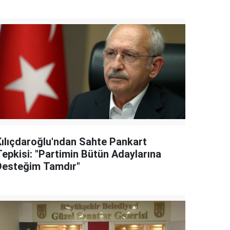
Kılıçdaroğlu'ndan Sahte Pankart
Tepkisi: "Partimin Bütün Adaylarına
Desteğim Tamdır"