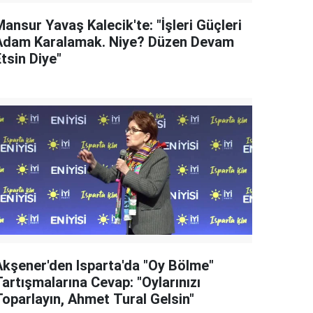
ansur Yavaş Kalecik'te: "İşleri Güçleri
Adam Karalamak. Niye? Düzen Devam
tsin Diye"
Akşener'den Isparta'da "Oy Bölme"
artışmalarına Cevap: "Oylarınızı
Toparlayın, Ahmet Tural Gelsin"