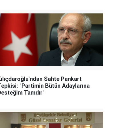
Kılıçdaroğlu'ndan Sahte Pankart
Tepkisi: "Partimin Bütün Adaylarına
Desteğim Tamdır"