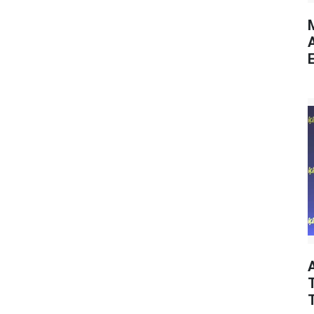
M
E
T