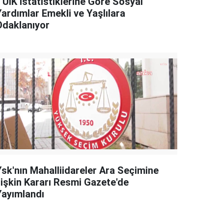
TÜİK İstatistiklerine Göre Sosyal
Yardımlar Emekli ve Yaşlılara
Odaklanıyor
Ysk'nın Mahalliidareler Ara Seçimine
İlişkin Kararı Resmi Gazete'de
Yayımlandı