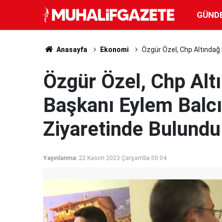
GÜND
Anasayfa
Ekonomi
Özgür Özel, Chp Altındağ 
Özgür Özel, Chp Altı
Başkanı Eylem Balcı'
Ziyaretinde Bulundu
Yayınlanma:
22 Kasım 2023 Çarşamba 00:04