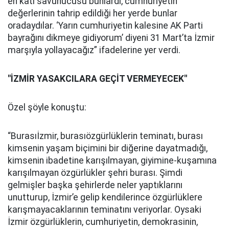
en katı savunucusu bunlardı, cumhuriyetin
değerlerinin tahrip edildiği her yerde bunlar
oradaydılar. ‘Yarın cumhuriyetin kalesine AK Parti
bayrağını dikmeye gidiyorum’ diyeni 31 Mart’ta İzmir
marşıyla yollayacağız” ifadelerine yer verdi.
"İZMİR YASAKCILARA GEÇİT VERMEYECEK"
Özel şöyle konuştu:
“Burasıİzmir, burasıözgürlüklerin teminatı, burası
kimsenin yaşam biçimini bir diğerine dayatmadığı,
kimsenin ibadetine karışılmayan, giyimine-kuşamına
karışılmayan özgürlükler şehri burası. Şimdi
gelmişler başka şehirlerde neler yaptıklarını
unutturup, İzmir’e gelip kendilerince özgürlüklere
karışmayacaklarının teminatını veriyorlar. Oysaki
İzmir özgürlüklerin, cumhuriyetin, demokrasinin,