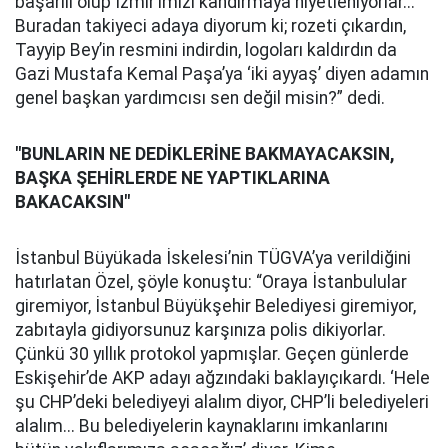
başarılı olup İzmir’imizi kandırmaya niyetleniyorlar...
Buradan takiyeci adaya diyorum ki; rozeti çıkardın,
Tayyip Bey’in resmini indirdin, logoları kaldırdın da
Gazi Mustafa Kemal Paşa’ya ‘iki ayyaş’ diyen adamın
genel başkan yardımcısı sen değil misin?” dedi.
"BUNLARIN NE DEDİKLERİNE BAKMAYACAKSIN,
BAŞKA ŞEHİRLERDE NE YAPTIKLARINA
BAKACAKSIN"
İstanbul Büyükada İskelesi’nin TÜGVA’ya verildiğini
hatırlatan Özel, şöyle konuştu: “Oraya İstanbulular
giremiyor, İstanbul Büyükşehir Belediyesi giremiyor,
zabıtayla gidiyorsunuz karşınıza polis dikiyorlar.
Çünkü 30 yıllık protokol yapmışlar. Geçen günlerde
Eskişehir’de AKP adayı ağzındaki baklayıçıkardı. ‘Hele
şu CHP’deki belediyeyi alalım diyor, CHP’li belediyeleri
alalım... Bu belediyelerin kaynaklarını imkanlarını