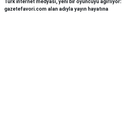
Türk internet medyası, yeni bir oyuncuyu ağırlıyor:
gazetefavori.com alan adıyla yayın hayatına
başlayan Gazete Favori, "Merhaba" diyerek
okuyucularıyla buluştuğunu duyurdu.
Güncel haberleri, derinlemesine analizleri ve farklı
bakış açılarını okuyucularına sunmayı hedefleyen
Gazete Favori, dijital habercilik alanında yeni bir soluk
getirme iddiasıyla yola çıktı.
Haberciliğe Yeni Bir Yaklaşım
Gazete Favori'nin yayın politikası hakkında henüz
detaylı bir açıklama yapılmamış olsa da, isminden de
anlaşılacağı üzere, okuyucuların "favorisi" olmayı,
onların ilgisini çeken, güvendikleri ve takip etmekten
keyif aldıkları bir platform olmayı hedeflediği
düşünülüyor.