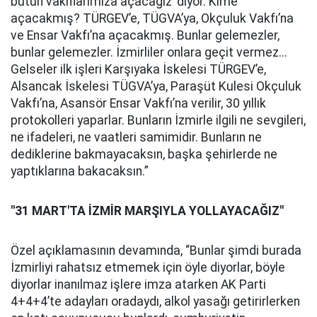
bütün vakıflarımıza açacağız’ diyor. Kime
açacakmış? TÜRGEV’e, TÜGVA’ya, Okçuluk Vakfı’na
ve Ensar Vakfı’na açacakmış. Bunlar gelemezler,
bunlar gelemezler. İzmirliler onlara geçit vermez...
Gelseler ilk işleri Karşıyaka İskelesi TÜRGEV’e,
Alsancak İskelesi TÜGVA’ya, Paraşüt Kulesi Okçuluk
Vakfı’na, Asansör Ensar Vakfı’na verilir, 30 yıllık
protokolleri yaparlar. Bunların İzmirle ilgili ne sevgileri,
ne ifadeleri, ne vaatleri samimidir. Bunların ne
dediklerine bakmayacaksın, başka şehirlerde ne
yaptıklarına bakacaksın.”
"31 MART'TA İZMİR MARŞIYLA YOLLAYACAĞIZ"
Özel açıklamasının devamında, “Bunlar şimdi burada
İzmirliyi rahatsız etmemek için öyle diyorlar, böyle
diyorlar inanılmaz işlere imza atarken AK Parti
4+4+4’te adayları oradaydı, alkol yasağı getirirlerken