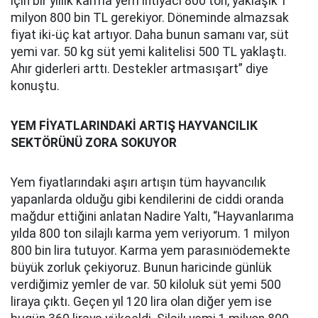
için bir yıllık karma yem ihtiyacı 800 ton, yaklaşık 1
milyon 800 bin TL gerekiyor. Döneminde almazsak
fiyat iki-üç kat artıyor. Daha bunun samanı var, süt
yemi var. 50 kg süt yemi kalitelisi 500 TL yaklaştı.
Ahır giderleri arttı. Destekler artmasışart” diye
konuştu.
YEM FİYATLARINDAKİ ARTIŞ HAYVANCILIK
SEKTÖRÜNÜ ZORA SOKUYOR
Yem fiyatlarındaki aşırı artışın tüm hayvancılık
yapanlarda olduğu gibi kendilerini de ciddi oranda
mağdur ettiğini anlatan Nadire Yaltı, “Hayvanlarıma
yılda 800 ton silajlı karma yem veriyorum. 1 milyon
800 bin lira tutuyor. Karma yem parasınıödemekte
büyük zorluk çekiyoruz. Bunun haricinde günlük
verdiğimiz yemler de var. 50 kiloluk süt yemi 500
liraya çıktı. Geçen yıl 120 lira olan diğer yem ise