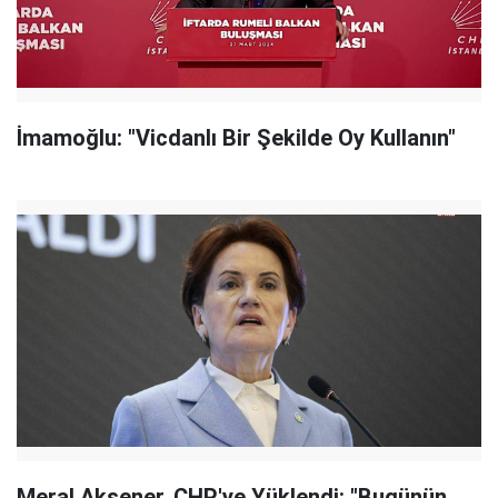
İmamoğlu: "Vicdanlı Bir Şekilde Oy Kullanın"
Meral Akşener, CHP'ye Yüklendi: "Bugünün