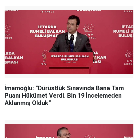
İmamoğlu: “Dürüstlük Sınavında Bana Tam
Puanı Hükümet Verdi. Bin 19 İncelemeden
Aklanmış Olduk”