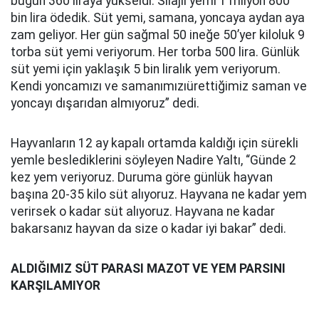
bugün 360 liraya yükseldi. Silajlı yemi 1 milyon 800
bin lira ödedik. Süt yemi, samana, yoncaya aydan aya
zam geliyor. Her gün sağmal 50 ineğe 50’yer kiloluk 9
torba süt yemi veriyorum. Her torba 500 lira. Günlük
süt yemi için yaklaşık 5 bin liralık yem veriyorum.
Kendi yoncamızı ve samanımızıürettiğimiz saman ve
yoncayı dışarıdan almıyoruz” dedi.
Hayvanların 12 ay kapalı ortamda kaldığı için sürekli
yemle beslediklerini söyleyen Nadire Yaltı, “Günde 2
kez yem veriyoruz. Duruma göre günlük hayvan
başına 20-35 kilo süt alıyoruz. Hayvana ne kadar yem
verirsek o kadar süt alıyoruz. Hayvana ne kadar
bakarsanız hayvan da size o kadar iyi bakar” dedi.
ALDIĞIMIZ SÜT PARASI MAZOT VE YEM PARSINI
KARŞILAMIYOR