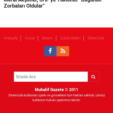
Zorbaları Oldular"
Anasayfa
Künye
İletişim
Gizlilik İlkeleri
Sitene Ekle
Muhalif Gazete
© 2011
Sitemizde kullanılan içerik ve görsellerin tüm hakları saklıdır, izinsiz
kullanımı hukuki yaptırıma tabidir.