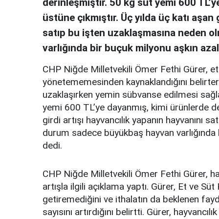
derinleşmiştir. 50 kg süt yemi 600 TL’y
üstüne çıkmıştır. Üç yılda üç katı aşan 
satıp bu işten uzaklaşmasına neden 
varlığında bir buçuk milyonu aşkın azal
CHP Niğde Milletvekili Ömer Fethi Gürer, et f
yönetememesinden kaynaklandığını belirtere
uzaklaşırken yemin sübvanse edilmesi sağl
yemi 600 TL’ye dayanmış, kimi ürünlerde de 
girdi artışı hayvancılık yapanın hayvanını 
durum sadece büyükbaş hayvan varlığında b
dedi.
CHP Niğde Milletvekili Ömer Fethi Gürer, hay
artışla ilgili açıklama yaptı. Gürer, Et ve 
getiremediğini ve ithalatın da beklenen fay
sayısını artırdığını belirtti. Gürer, hayvanc