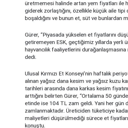
üretmemesi halinde artan yem fiyatları ile 
giderek zorlaştığını, özellikle küçük aile ti
boşaldığını ve bunun et, süt ve bunlardan m
Gürer, “Piyasada yükselen et fiyatlarını d
getiremeyen ESK, geçtiğimiz yıllarda yerli ür
hayvancılık faaliyetlerini durağanlaşmasın
dedi.
Ulusal Kırmızı Et Konseyi’nin haftalık peri
alınan yağsız dana kesim ve yağsız kuzu kar
tarihleri arasında dana karkas kesim fiyatı
arttığını belirten Gürer, “Ortalama 50 günd
etinde ise 104 TL zam geldi. Yani her gün d
zamlanmaktadır. Üreticiden tüketiciye kadar
maliyetleri düşürülmediği sürece et fiyatl
konuştu.