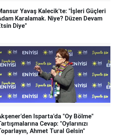
ansur Yavaş Kalecik'te: "İşleri Güçleri
Adam Karalamak. Niye? Düzen Devam
tsin Diye"
Akşener'den Isparta'da "Oy Bölme"
artışmalarına Cevap: "Oylarınızı
Toparlayın, Ahmet Tural Gelsin"