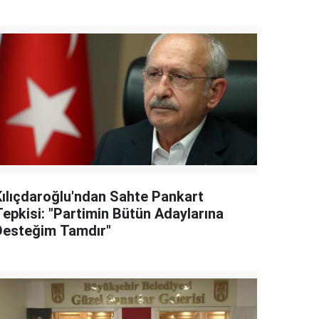
Kılıçdaroğlu'ndan Sahte Pankart
Tepkisi: "Partimin Bütün Adaylarına
Desteğim Tamdır"