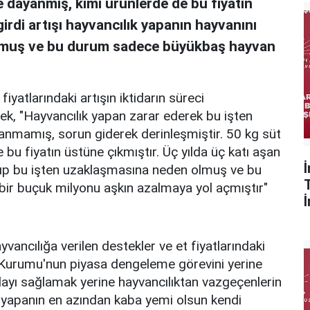
e dayanmış, kimi ürünlerde de bu fiyatın
girdi artışı hayvancılık yapanın hayvanını
olmuş ve bu durum sadece büyükbaş hayvan
iyatlarındaki artışın iktidarın süreci
k, "Hayvancılık yapan zarar ederek bu işten
anmamış, sorun giderek derinleşmiştir. 50 kg süt
bu fiyatın üstüne çıkmıştır. Üç yılda üç katı aşan
satıp bu işten uzaklaşmasına neden olmuş ve bu
ir buçuk milyonu aşkın azalmaya yol açmıştır"
vancılığa verilen destekler ve et fiyatlarındaki
Süt Kurumu'nun piyasa dengeleme görevini yerine
dayı sağlamak yerine hayvancılıktan vazgeçenlerin
ılık yapanın en azından kaba yemi olsun kendi