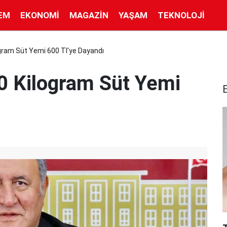
EM
EKONOMI
MAGAZIN
YAŞAM
TEKNOLOJI
ogram Süt Yemi 600 Tl'ye Dayandı
0 Kilogram Süt Yemi