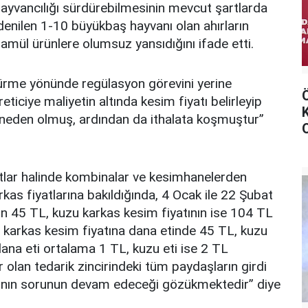
hayvancılığı sürdürebilmesinin mevcut şartlarda
pi denilen 1-10 büyükbaş hayvanı olan ahırların
amül ürünlere olumsuz yansıdığını ifade etti.
üşürme yönünde regülasyon görevini yerine
eticiye maliyetin altında kesim fiyatı belirleyip
a neden olmuş, ardından da ithalata koşmuştur”
yotlar halinde kombinalar ve kesimhanelerden
kas fiyatlarına bakıldığında, 4 Ocak ile 22 Şubat
nın 45 TL, kuzu karkas kesim fiyatının ise 104 TL
e karkas kesim fiyatına dana etinde 45 TL, kuzu
ana eti ortalama 1 TL, kuzu eti ise 2 TL
 olan tedarik zincirindeki tüm paydaşların girdi
arının sorunun devam edeceği gözükmektedir” diye