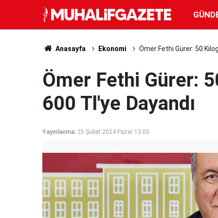
GÜND
Anasayfa
Ekonomi
Ömer Fethi Gürer: 50 Kil
Ömer Fethi Gürer: 5
600 Tl'ye Dayandı
Yayınlanma:
25 Şubat 2024 Pazar 13:05