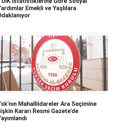
TÜİK İstatistiklerine Göre Sosyal
Yardımlar Emekli ve Yaşlılara
Odaklanıyor
Ysk'nın Mahalliidareler Ara Seçimine
İlişkin Kararı Resmi Gazete'de
Yayımlandı