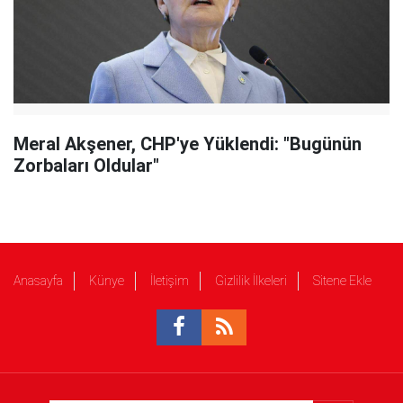
Meral Akşener, CHP'ye Yüklendi: "Bugünün
Zorbaları Oldular"
Anasayfa
Künye
İletişim
Gizlilik İlkeleri
Sitene Ekle