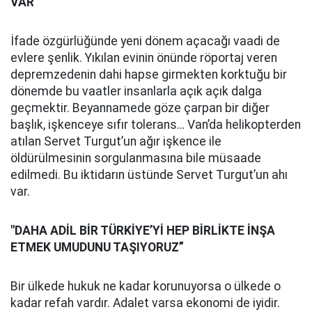
VAR”
İfade özgürlüğünde yeni dönem açacağı vaadi de
evlere şenlik. Yıkılan evinin önünde röportaj veren
depremzedenin dahi hapse girmekten korktuğu bir
dönemde bu vaatler insanlarla açık açık dalga
geçmektir. Beyannamede göze çarpan bir diğer
başlık, işkenceye sıfır tolerans… Van’da helikopterden
atılan Servet Turgut’un ağır işkence ile
öldürülmesinin sorgulanmasına bile müsaade
edilmedi. Bu iktidarın üstünde Servet Turgut’un ahı
var.
"DAHA ADİL BİR TÜRKİYE’Yİ HEP BİRLİKTE İNŞA
ETMEK UMUDUNU TAŞIYORUZ”
Bir ülkede hukuk ne kadar korunuyorsa o ülkede o
kadar refah vardır. Adalet varsa ekonomi de iyidir.