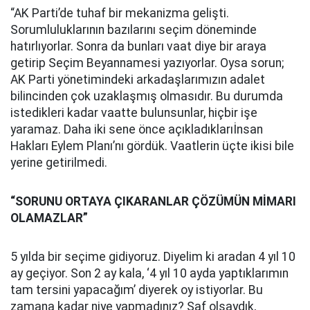
“AK Parti’de tuhaf bir mekanizma gelişti.
Sorumluluklarının bazılarını seçim döneminde
hatırlıyorlar. Sonra da bunları vaat diye bir araya
getirip Seçim Beyannamesi yazıyorlar. Oysa sorun;
AK Parti yönetimindeki arkadaşlarımızın adalet
bilincinden çok uzaklaşmış olmasıdır. Bu durumda
istedikleri kadar vaatte bulunsunlar, hiçbir işe
yaramaz. Daha iki sene önce açıkladıklarıİnsan
Hakları Eylem Planı’nı gördük. Vaatlerin üçte ikisi bile
yerine getirilmedi.
“SORUNU ORTAYA ÇIKARANLAR ÇÖZÜMÜN MİMARI
OLAMAZLAR”
5 yılda bir seçime gidiyoruz. Diyelim ki aradan 4 yıl 10
ay geçiyor. Son 2 ay kala, ‘4 yıl 10 ayda yaptıklarımın
tam tersini yapacağım’ diyerek oy istiyorlar. Bu
zamana kadar niye yapmadınız? Saf olsaydık,