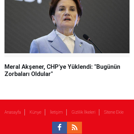
Meral Akşener, CHP'ye Yüklendi: "Bugünün
Zorbaları Oldular"
Anasayfa
Künye
İletişim
Gizlilik İlkeleri
Sitene Ekle