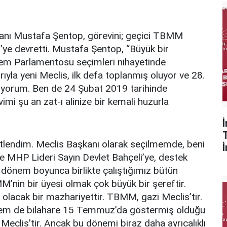
ı Mustafa Şentop, görevini; geçici TBMM
ye devretti. Mustafa Şentop, “Büyük bir
önem Parlamentosu seçimleri nihayetinde
rıyla yeni Meclis, ilk defa toplanmış oluyor ve 28.
liyorum. Ben de 24 Şubat 2019 tarihinde
 şu an zat-ı alinize bir kemali huzurla
lendim. Meclis Başkanı olarak seçilmemde, beni
 MHP Lideri Sayın Devlet Bahçeli’ye, destek
u dönem boyunca birlikte çalıştığımız bütün
M’nin bir üyesi olmak çok büyük bir şereftir.
lacak bir mazhariyettir. TBMM, gazi Meclis’tir.
; hem de bilahare 15 Temmuz’da göstermiş olduğu
 Meclis’tir. Ancak bu dönemi biraz daha ayrıcalıklı