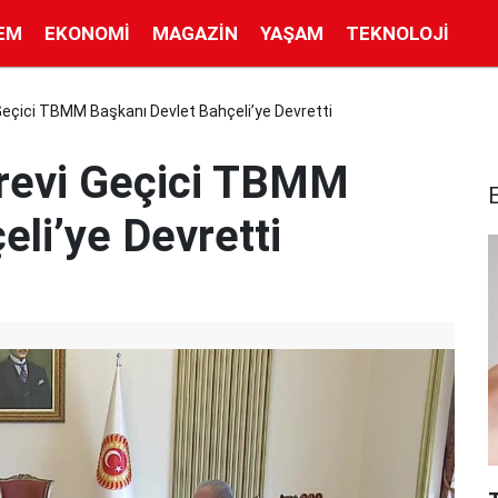
EM
EKONOMI
MAGAZIN
YAŞAM
TEKNOLOJI
eçici TBMM Başkanı Devlet Bahçeli’ye Devretti
revi Geçici TBMM
eli’ye Devretti