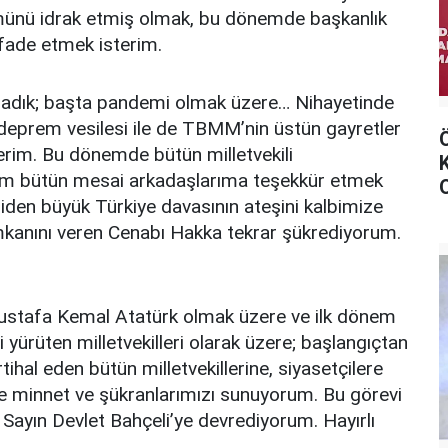
münü idrak etmiş olmak, bu dönemde başkanlık
ifade etmek isterim.
şadık; başta pandemi olmak üzere… Nihayetinde
deprem vesilesi ile de TBMM’nin üstün gayretler
sterim. Bu dönemde bütün milletvekili
ım bütün mesai arkadaşlarıma teşekkür etmek
iden büyük Türkiye davasının ateşini kalbimize
anını veren Cenabı Hakka tekrar şükrediyorum.
 Mustafa Kemal Atatürk olmak üzere ve ilk dönem
yürüten milletvekilleri olarak üzere; başlangıçtan
ihal eden bütün milletvekillerine, siyasetçilere
e minnet ve şükranlarımızı sunuyorum. Bu görevi
 Sayın Devlet Bahçeli’ye devrediyorum. Hayırlı