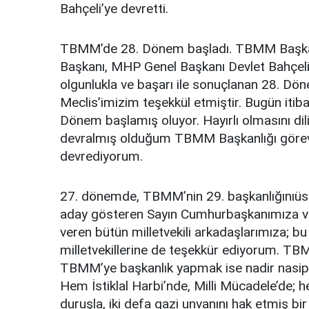
Bahçeli’ye devretti.
TBMM’de 28. Dönem başladı. TBMM Başkan
Başkanı, MHP Genel Başkanı Devlet Bahçeli’
olgunlukla ve başarı ile sonuçlanan 28. D
Meclis’imizim teşekkül etmiştir. Bugün itiba
Dönem başlamış oluyor. Hayırlı olmasını di
devralmış olduğum TBMM Başkanlığı görevimi
devrediyorum.
27. dönemde, TBMM’nin 29. başkanlığınıüst
aday gösteren Sayın Cumhurbaşkanımıza ve
veren bütün milletvekili arkadaşlarımıza; b
milletvekillerine de teşekkür ediyorum. TBM
TBMM’ye başkanlık yapmak ise nadir nasip o
Hem İstiklal Harbi’nde, Milli Mücadele’de
duruşla, iki defa gazi unvanını hak etmiş bir