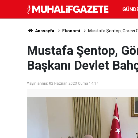
GÜND
Anasayfa
Ekonomi
Mustafa Şentop, Görevi G
Mustafa Şentop, Gö
Başkanı Devlet Bahç
Yayınlanma:
02 Haziran 2023 Cuma 14:14