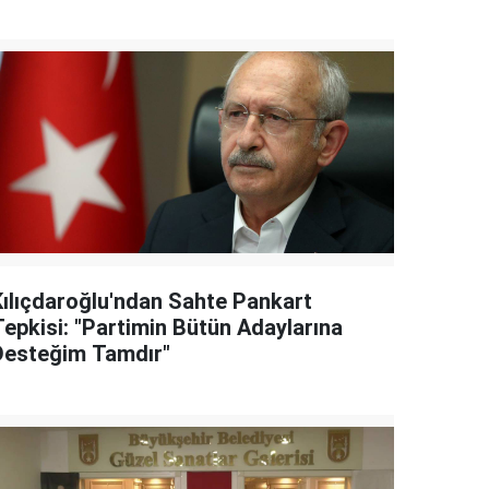
Kılıçdaroğlu'ndan Sahte Pankart
Tepkisi: "Partimin Bütün Adaylarına
Desteğim Tamdır"