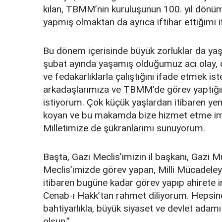
kılan, TBMM’nin kuruluşunun 100. yıl dönü
yapmış olmaktan da ayrıca iftihar ettiğimi 
Bu dönem içerisinde büyük zorluklar da ya
şubat ayında yaşamış olduğumuz acı olay, 
ve fedakarlıklarla çalıştığını ifade etmek i
arkadaşlarımıza ve TBMM’de görev yaptığ
istiyorum. Çok küçük yaşlardan itibaren yen
koyan ve bu makamda bize hizmet etme imk
Milletimize de şükranlarımı sunuyorum.
Başta, Gazi Meclis’imizin il başkanı, Gazi
Meclis’imizde görev yapan, Milli Mücadeleyi 
itibaren bugüne kadar görev yapıp ahirete irt
Cenab-ı Hakk’tan rahmet diliyorum. Hepsin
bahtiyarlıkla, büyük siyaset ve devlet adamı
olsun.”