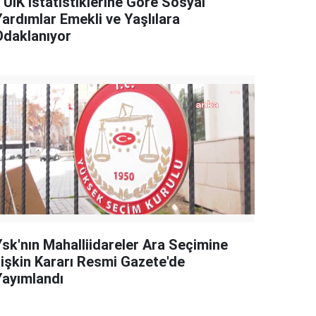
TÜİK İstatistiklerine Göre Sosyal
Yardımlar Emekli ve Yaşlılara
Odaklanıyor
Ysk'nın Mahalliidareler Ara Seçimine
İlişkin Kararı Resmi Gazete'de
Yayımlandı