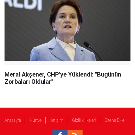
Meral Akşener, CHP'ye Yüklendi: "Bugünün
Zorbaları Oldular"
Anasayfa
Künye
İletişim
Gizlilik İlkeleri
Sitene Ekle