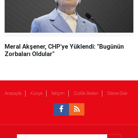
Meral Akşener, CHP'ye Yüklendi: "Bugünün
Zorbaları Oldular"
Anasayfa
Künye
İletişim
Gizlilik İlkeleri
Sitene Ekle