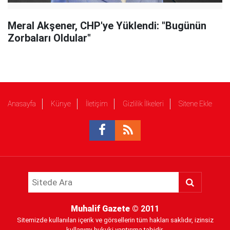
Meral Akşener, CHP'ye Yüklendi: "Bugünün
Zorbaları Oldular"
Anasayfa
Künye
İletişim
Gizlilik İlkeleri
Sitene Ekle
Muhalif Gazete
© 2011
Sitemizde kullanılan içerik ve görsellerin tüm hakları saklıdır, izinsiz
kullanımı hukuki yaptırıma tabidir.