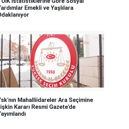
TÜİK İstatistiklerine Göre Sosyal
Yardımlar Emekli ve Yaşlılara
Odaklanıyor
Ysk'nın Mahalliidareler Ara Seçimine
İlişkin Kararı Resmi Gazete'de
Yayımlandı