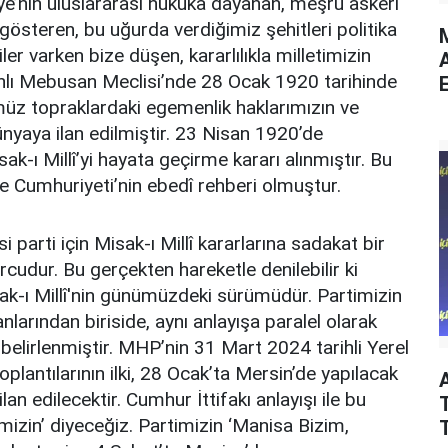
ye’nin uluslararası hukuka dayanan, meşru askerî
gösteren, bu uğurda verdiğimiz şehitleri politika
M
r varken bize düşen, kararlılıkla milletimizin
anlı Mebusan Meclisi’nde 28 Ocak 1920 tarihinde
E
ümüz topraklardaki egemenlik haklarımızın ve
nyaya ilan edilmiştir. 23 Nisan 1920’de
-ı Millî’yi hayata geçirme kararı alınmıştır. Bu
e Cumhuriyeti’nin ebedî rehberi olmuştur.
 parti için Misak-ı Millî kararlarına sadakat bir
orcudur. Bu gerçekten hareketle denilebilir ki
isak-ı Millî'nin günümüzdeki sürümüdür. Partimizin
arından biriside, aynı anlayışa paralel olarak
belirlenmiştir. MHP’nin 31 Mart 2024 tarihli Yerel
plantılarının ilki, 28 Ocak’ta Mersin’de yapılacak
lan edilecektir. Cumhur İttifakı anlayışı ile bu
T
mizin’ diyeceğiz. Partimizin ‘Manisa Bizim,