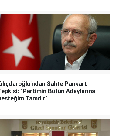
Kılıçdaroğlu'ndan Sahte Pankart
Tepkisi: "Partimin Bütün Adaylarına
Desteğim Tamdır"