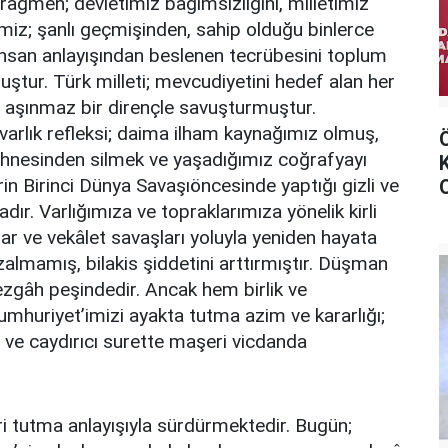
rağmen; devletimiz bağımsızlığını, milletimiz
imiz; şanlı geçmişinden, sahip olduğu binlerce
ve insan anlayışından beslenen tecrübesini toplum
uştur. Türk milleti; mevcudiyetini hedef alan her
ve aşınmaz bir dirençle savuşturmuştur.
 varlık refleksi; daima ilham kaynağımız olmuş,
sahnesinden silmek ve yaşadığımız coğrafyayı
in Birinci Dünya Savaşıöncesinde yaptığı gizli ve
dır. Varlığımıza ve topraklarımıza yönelik kirli
ar ve vekâlet savaşları yoluyla yeniden hayata
zalmamış, bilakis şiddetini arttırmıştır. Düşman
 tezgâh peşindedir. Ancak hem birlik ve
uriyet’imizi ayakta tutma azim ve kararlığı;
ve caydırıcı surette maşeri vicdanda
iri tutma anlayışıyla sürdürmektedir. Bugün;