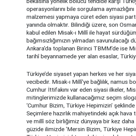
bekasına yönelik bölücü tehdide karşı Türki
operasyonlarını bile sorgulama aymazlığını 
malzemesi yapmaya cüret eden siyasi partile
yanında olmaktır. Bilindiği üzere, son Osm
kabul edilen Misak-ı Millî ile hayat sürdüğ
bağımsızlığımızın yılmadan savunulacağı dü
Ankara’da toplanan Birinci TBMM’de ise Misak
tarihî beyannamede yer alan esaslar, Türkiy
Türkiye’de siyaset yapan herkes ve her siyasi
vecibedir. Misak-ı Millî’ye bağlılık, namus b
Cumhur İttifakını var eden siyasi ilkeler, M
mitinglerimizde kullanacağımız seçim sloganl
‘Cumhur Bizim, Türkiye Hepimizin’ şeklinde 
Seçimlere hazırlık mahiyetindeki açık hava to
ve millî söz birliğimiz dünyaya bir kez daha i
güzide ilimizde ‘Mersin Bizim, Türkiye Hepi