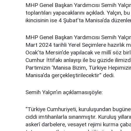
MHP Genel Başkan Yardımcısı Semih Yalçın
toplantıları yapacaklarını açıkladı. Yalçın, 
ikincisinin ise 4 Şubat’ta Manisa’da düzenl
MHP Genel Başkan Yardımcısı Semih Yalçın,
Mart 2024 tarihli Yerel Seçimlere hazırlık ma
Ocak’ta Mersin’de yapılacak ve millî söz birl
Cumhur İttifakı anlayışı ile bu güzide ilimi
Partimizin ‘Manisa Bizim, Türkiye Hepimizin’
Manisa’da gerçekleştirilecektir” dedi.
Semih Yalçın’ın açıklamasışöyle:
“Türkiye Cumhuriyeti, kuruluşundan bugüne
ciddi imtihanlarla sınanmıştır. Kuruluş yıll
askerî darbelere, vesayet rejimi kurma çab