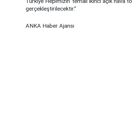
Türkiye Hepimizin’ temalı ikinci açık hava t
gerçekleştirilecektir.”
ANKA Haber Ajansı