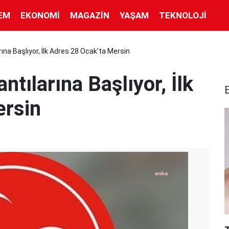
EM
EKONOMI
MAGAZIN
YAŞAM
TEKNOLOJI
ına Başlıyor, İlk Adres 28 Ocak'ta Mersin
tılarına Başlıyor, İlk
ersin