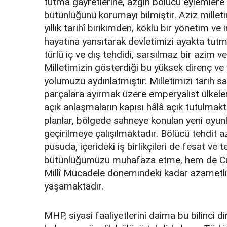
tutma gayretlerine, azgın bölücü eylemlere 
bütünlüğünü korumayı bilmiştir. Aziz millet
yıllık tarihî birikimden, köklü bir yönetim 
hayatına yansıtarak devletimizi ayakta tutm
türlü iç ve dış tehdidi, sarsılmaz bir azim 
Milletimizin gösterdiği bu yüksek direnç ve
yolumuzu aydınlatmıştır. Milletimizi tarih 
parçalara ayırmak üzere emperyalist ülkeler
açık anlaşmaların kapısı hâlâ açık tutulmakta
planlar, bölgede sahneye konulan yeni oyunl
geçirilmeye çalışılmaktadır. Bölücü tehdit a
pusuda, içerideki iş birlikçileri de fesat ve
bütünlüğümüzü muhafaza etme, hem de Cumh
Millî Mücadele dönemindeki kadar azametli 
yaşamaktadır.
MHP, siyasi faaliyetlerini daima bu bilinci d