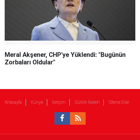
Meral Akşener, CHP'ye Yüklendi: "Bugünün
Zorbaları Oldular"
Anasayfa
Künye
İletişim
Gizlilik İlkeleri
Sitene Ekle