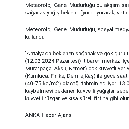
Meteoroloji Genel Müdürlüğü bu akşam saatl
sağanak yağış beklendiğini duyurarak, vatand
Meteoroloji Genel Müdürlüğü, sosyal medya
kullandı:
"Antalya'da beklenen sağanak ve gök gürült
(12.02.2024 Pazartesi) itibaren merkez ilçe
Muratpaşa, Aksu, Kemer) çok kuvvetli yer ye
(Kumluca, Finike, Demre,Kaş) ile gece saatle
(40-75 kg/m2) olacağı tahmin ediliyor. 13.0
kaybetmesi beklenen kuvvetli yağışlar sebebi i
kuvvetli rüzgar ve kısa süreli firtina gibi olu
ANKA Haber Ajansı