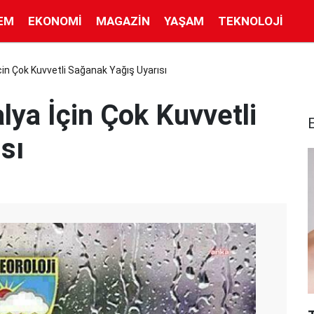
EM
EKONOMI
MAGAZIN
YAŞAM
TEKNOLOJI
çin Çok Kuvvetli Sağanak Yağış Uyarısı
lya İçin Çok Kuvvetli
sı