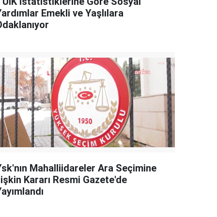
TÜİK İstatistiklerine Göre Sosyal
Yardımlar Emekli ve Yaşlılara
Odaklanıyor
Ysk'nın Mahalliidareler Ara Seçimine
İlişkin Kararı Resmi Gazete'de
Yayımlandı