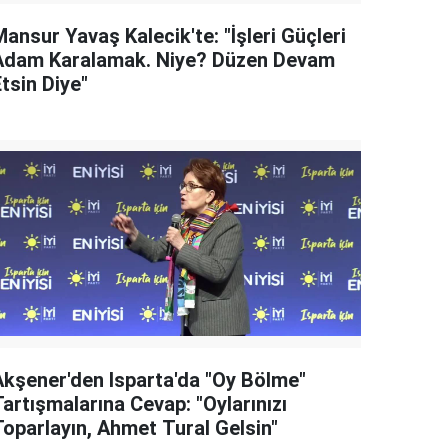
ansur Yavaş Kalecik'te: "İşleri Güçleri
Adam Karalamak. Niye? Düzen Devam
tsin Diye"
Akşener'den Isparta'da "Oy Bölme"
artışmalarına Cevap: "Oylarınızı
Toparlayın, Ahmet Tural Gelsin"