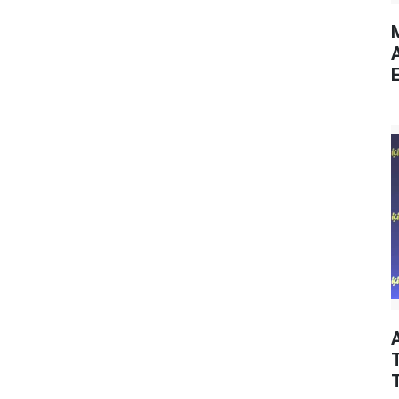
M
E
T