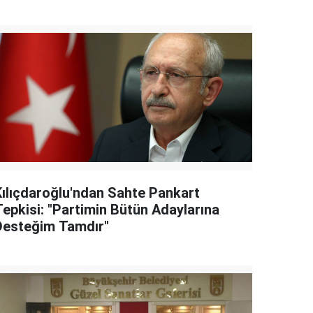
Kılıçdaroğlu'ndan Sahte Pankart
Tepkisi: "Partimin Bütün Adaylarına
Desteğim Tamdır"