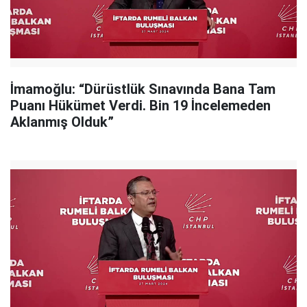
İmamoğlu: “Dürüstlük Sınavında Bana Tam
Puanı Hükümet Verdi. Bin 19 İncelemeden
Aklanmış Olduk”