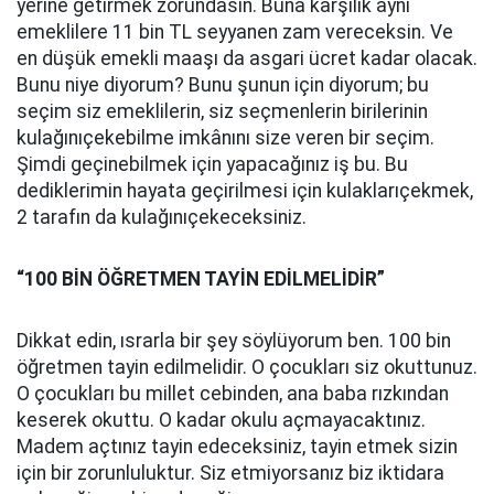
yerine getirmek zorundasın. Buna karşılık aynı
emeklilere 11 bin TL seyyanen zam vereceksin. Ve
en düşük emekli maaşı da asgari ücret kadar olacak.
Bunu niye diyorum? Bunu şunun için diyorum; bu
seçim siz emeklilerin, siz seçmenlerin birilerinin
kulağınıçekebilme imkânını size veren bir seçim.
Şimdi geçinebilmek için yapacağınız iş bu. Bu
dediklerimin hayata geçirilmesi için kulaklarıçekmek,
2 tarafın da kulağınıçekeceksiniz.
“100 BİN ÖĞRETMEN TAYİN EDİLMELİDİR”
Dikkat edin, ısrarla bir şey söylüyorum ben. 100 bin
öğretmen tayin edilmelidir. O çocukları siz okuttunuz.
O çocukları bu millet cebinden, ana baba rızkından
keserek okuttu. O kadar okulu açmayacaktınız.
Madem açtınız tayin edeceksiniz, tayin etmek sizin
için bir zorunluluktur. Siz etmiyorsanız biz iktidara