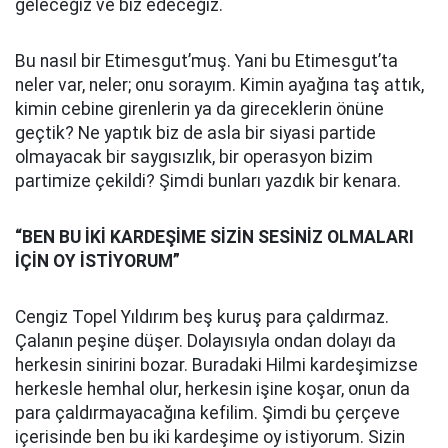
geleceğiz ve biz edeceğiz.
Bu nasıl bir Etimesgut’muş. Yani bu Etimesgut’ta
neler var, neler; onu sorayım. Kimin ayağına taş attık,
kimin cebine girenlerin ya da gireceklerin önüne
geçtik? Ne yaptık biz de asla bir siyasi partide
olmayacak bir saygısızlık, bir operasyon bizim
partimize çekildi? Şimdi bunları yazdık bir kenara.
“BEN BU İKİ KARDEŞİME SİZİN SESİNİZ OLMALARI
İÇİN OY İSTİYORUM”
Cengiz Topel Yıldırım beş kuruş para çaldırmaz.
Çalanın peşine düşer. Dolayısıyla ondan dolayı da
herkesin sinirini bozar. Buradaki Hilmi kardeşimizse
herkesle hemhal olur, herkesin işine koşar, onun da
para çaldırmayacağına kefilim. Şimdi bu çerçeve
içerisinde ben bu iki kardeşime oy istiyorum. Sizin