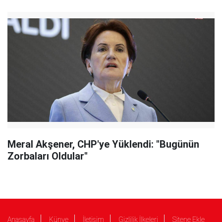
Meral Akşener, CHP'ye Yüklendi: "Bugünün
Zorbaları Oldular"
Anasayfa
Künye
İletişim
Gizlilik İlkeleri
Sitene Ekle