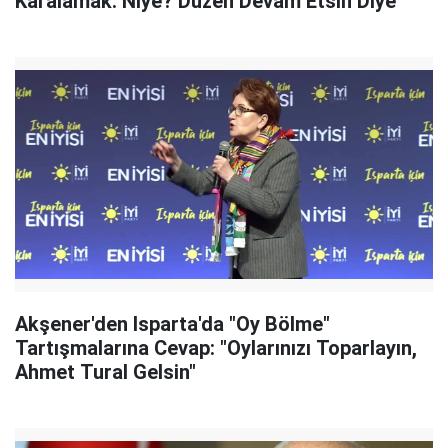
Karalamak. Niye? Düzen Devam Etsin Diye"
Akşener'den Isparta'da "Oy Bölme"
Tartışmalarına Cevap: "Oylarınızı Toparlayın,
Ahmet Tural Gelsin"