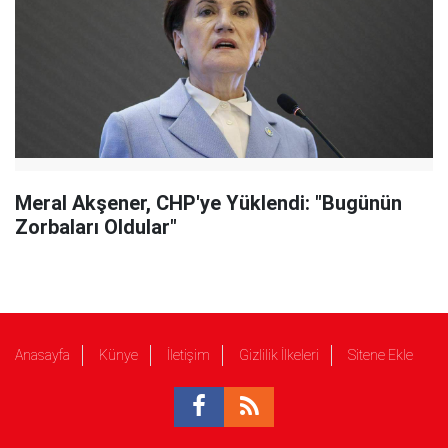
Meral Akşener, CHP'ye Yüklendi: "Bugünün
Zorbaları Oldular"
Anasayfa
Künye
İletişim
Gizlilik İlkeleri
Sitene Ekle