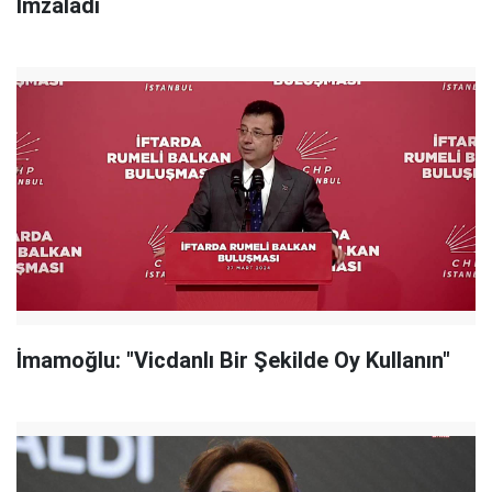
İmzaladı
İmamoğlu: "Vicdanlı Bir Şekilde Oy Kullanın"