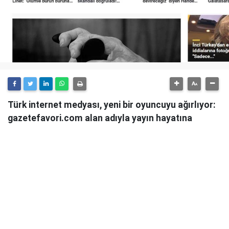
Türk internet medyası, yeni bir oyuncuyu ağırlıyor:
gazetefavori.com alan adıyla yayın hayatına
başlayan Gazete Favori, "Merhaba" diyerek
okuyucularıyla buluştuğunu duyurdu.
Güncel haberleri, derinlemesine analizleri ve farklı
bakış açılarını okuyucularına sunmayı hedefleyen
Gazete Favori, dijital habercilik alanında yeni bir soluk
getirme iddiasıyla yola çıktı.