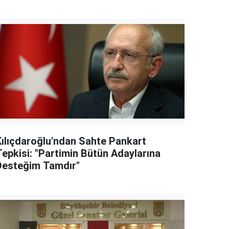
Kılıçdaroğlu'ndan Sahte Pankart
Tepkisi: "Partimin Bütün Adaylarına
Desteğim Tamdır"