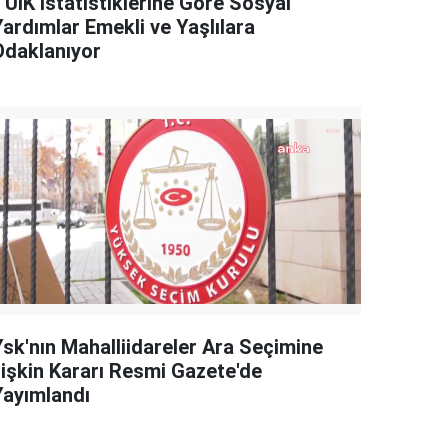
TÜİK İstatistiklerine Göre Sosyal
Yardımlar Emekli ve Yaşlılara
Odaklanıyor
Ysk'nın Mahalliidareler Ara Seçimine
İlişkin Kararı Resmi Gazete'de
Yayımlandı