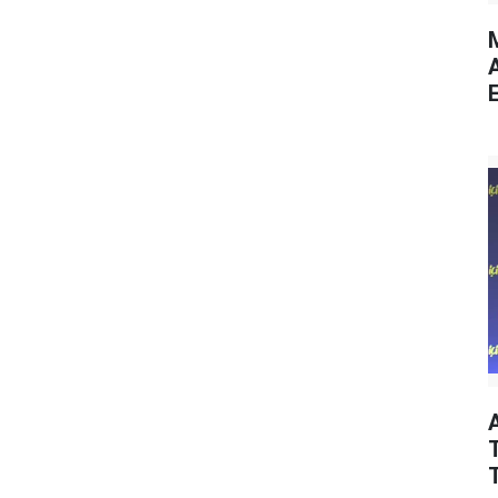
M
E
T