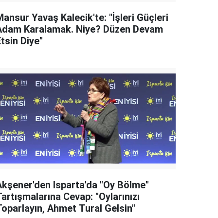
ansur Yavaş Kalecik'te: "İşleri Güçleri
Adam Karalamak. Niye? Düzen Devam
tsin Diye"
Akşener'den Isparta'da "Oy Bölme"
artışmalarına Cevap: "Oylarınızı
Toparlayın, Ahmet Tural Gelsin"