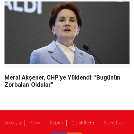
Meral Akşener, CHP'ye Yüklendi: "Bugünün
Zorbaları Oldular"
Anasayfa
Künye
İletişim
Gizlilik İlkeleri
Sitene Ekle