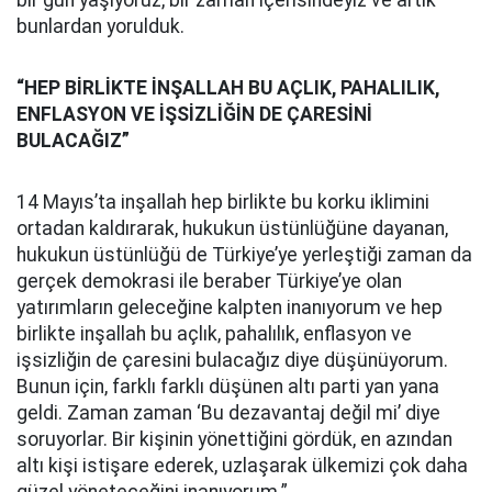
bir gün yaşıyoruz, bir zaman içerisindeyiz ve artık
bunlardan yorulduk.
“HEP BİRLİKTE İNŞALLAH BU AÇLIK, PAHALILIK,
ENFLASYON VE İŞSİZLİĞİN DE ÇARESİNİ
BULACAĞIZ”
14 Mayıs’ta inşallah hep birlikte bu korku iklimini
ortadan kaldırarak, hukukun üstünlüğüne dayanan,
hukukun üstünlüğü de Türkiye’ye yerleştiği zaman da
gerçek demokrasi ile beraber Türkiye’ye olan
yatırımların geleceğine kalpten inanıyorum ve hep
birlikte inşallah bu açlık, pahalılık, enflasyon ve
işsizliğin de çaresini bulacağız diye düşünüyorum.
Bunun için, farklı farklı düşünen altı parti yan yana
geldi. Zaman zaman ‘Bu dezavantaj değil mi’ diye
soruyorlar. Bir kişinin yönettiğini gördük, en azından
altı kişi istişare ederek, uzlaşarak ülkemizi çok daha