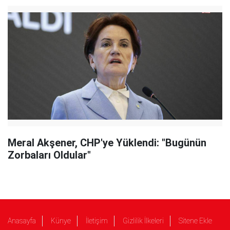
Meral Akşener, CHP'ye Yüklendi: "Bugünün
Zorbaları Oldular"
Anasayfa
Künye
İletişim
Gizlilik İlkeleri
Sitene Ekle