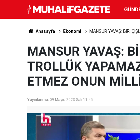
GÜND
Anasayfa
Ekonomi
MANSUR YAVAŞ: BİR İÇİŞ
MANSUR YAVAŞ: Bİ
TROLLÜK YAPAMAZ
ETMEZ ONUN MİLLİ
Yayınlanma:
09 Mayıs 2023 Salı 11:45