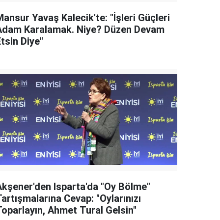
ansur Yavaş Kalecik'te: "İşleri Güçleri
Adam Karalamak. Niye? Düzen Devam
tsin Diye"
Akşener'den Isparta'da "Oy Bölme"
artışmalarına Cevap: "Oylarınızı
Toparlayın, Ahmet Tural Gelsin"