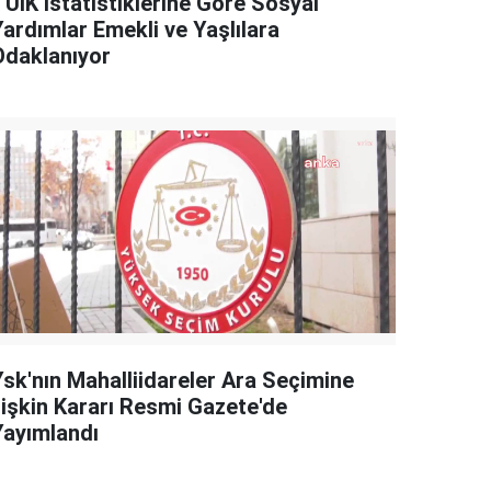
TÜİK İstatistiklerine Göre Sosyal
Yardımlar Emekli ve Yaşlılara
Odaklanıyor
Ysk'nın Mahalliidareler Ara Seçimine
İlişkin Kararı Resmi Gazete'de
Yayımlandı