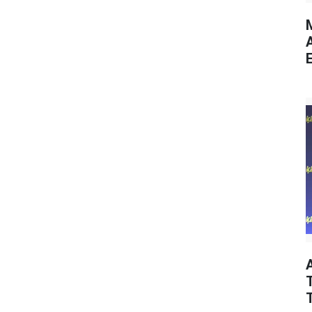
M
E
T