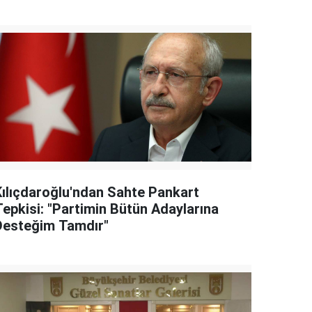
Kılıçdaroğlu'ndan Sahte Pankart
Tepkisi: "Partimin Bütün Adaylarına
Desteğim Tamdır"