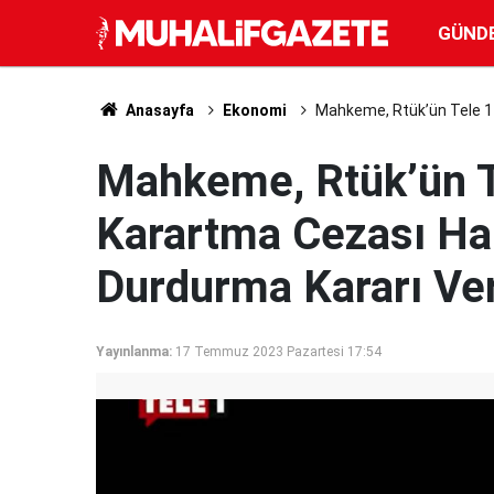
GÜND
Anasayfa
Ekonomi
Mahkeme, Rtük’ün Tele 1 T
Mahkeme, Rtük’ün Tel
Karartma Cezası Ha
Durdurma Kararı Ve
Yayınlanma:
17 Temmuz 2023 Pazartesi 17:54