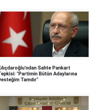
Kılıçdaroğlu'ndan Sahte Pankart
Tepkisi: "Partimin Bütün Adaylarına
Desteğim Tamdır"