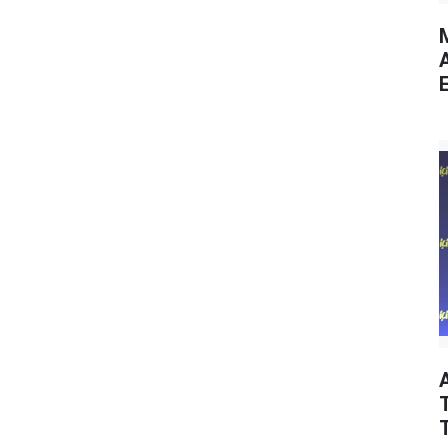
M
E
T