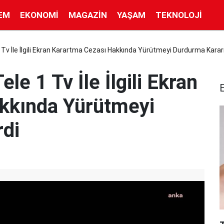
EM
EKONOMI
MAGAZIN
YAŞAM
TEKNOLOJI
v İle İlgili Ekran Karartma Cezası Hakkında Yürütmeyi Durdurma Kararı
e 1 Tv İle İlgili Ekran
kkında Yürütmeyi
rdi