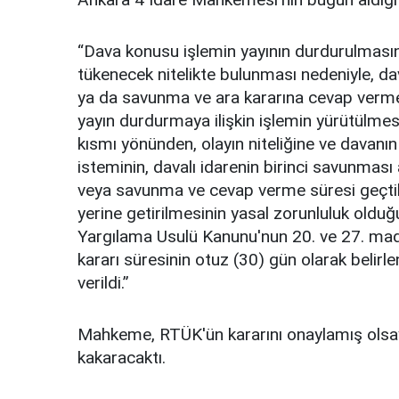
“Dava konusu işlemin yayının durdurulmasına
tükenecek nitelikte bulunması nedeniyle, dav
ya da savunma ve ara kararına cevap verme 
yayın durdurmaya ilişkin işlemin yürütülmesi
kısmı yönünden, olayın niteliğine ve dava
isteminin, davalı idarenin birinci savunması 
veya savunma ve cevap verme süresi geçtik
yerine getirilmesinin yasal zorunluluk olduğu
Yargılama Usulü Kanunu'nun 20. ve 27. mad
kararı süresinin otuz (30) gün olarak belirl
verildi.”
Mahkeme, RTÜK'ün kararını onaylamış olsay
kakaracaktı.