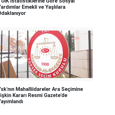
TÜİK İstatistiklerine Göre Sosyal
Yardımlar Emekli ve Yaşlılara
Odaklanıyor
Ysk'nın Mahalliidareler Ara Seçimine
İlişkin Kararı Resmi Gazete'de
Yayımlandı