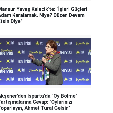
ansur Yavaş Kalecik'te: "İşleri Güçleri
Adam Karalamak. Niye? Düzen Devam
tsin Diye"
Akşener'den Isparta'da "Oy Bölme"
artışmalarına Cevap: "Oylarınızı
Toparlayın, Ahmet Tural Gelsin"