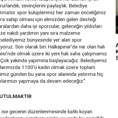
ururlandık, sevinçlerini paylaştık. Belediye
 Amatör spor kulüplerimiz her zaman önceliğimiz
lara sahip olması için elimizden gelen desteği
alardan daha iyi sporcular, geleceğin yıldızları
mize nakdi yardımın yanı sıra malzeme
a belediyemiz bünyesinde yer alan spor
rıyoruz. Son olarak biri Halkapınar’da var olan halı
esi’nde olmak üzere iki yeni halı saha çalışmamız
r. Çok yakında yapımına başlayacağız. Belediyemiz
larımızda 1100’ü kadın olmak üzere toplam
imiz günden bu yana spor alanında yatırıma hiç
ımlarımızı yapmaya da devam edeceğiz.”
NUTULMAKTIR
 ise gecenin düzenlenmesinde katkı koyan