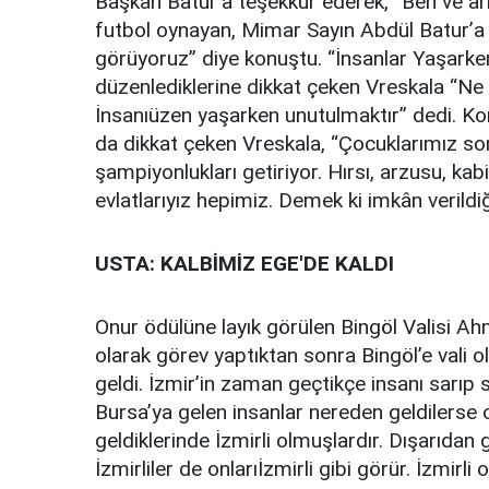
Başkan Batur’a teşekkür ederek, “Ben ve ark
futbol oynayan, Mimar Sayın Abdül Batur’a b
görüyoruz” diye konuştu. “İnsanlar Yaşarken d
düzenlediklerine dikkat çeken Vreskala “Ne 
İnsanıüzen yaşarken unutulmaktır” dedi. Ko
da dikkat çeken Vreskala, “Çocuklarımız son
şampiyonlukları getiriyor. Hırsı, arzusu, kab
evlatlarıyız hepimiz. Demek ki imkân verild
USTA: KALBİMİZ EGE'DE KALDI
Onur ödülüne layık görülen Bingöl Valisi 
olarak görev yaptıktan sonra Bingöl’e vali ola
geldi. İzmir’in zaman geçtikçe insanı sarıp 
Bursa’ya gelen insanlar nereden geldilerse
geldiklerinde İzmirli olmuşlardır. Dışarıdan 
İzmirliler de onlarıİzmirli gibi görür. İzmirl