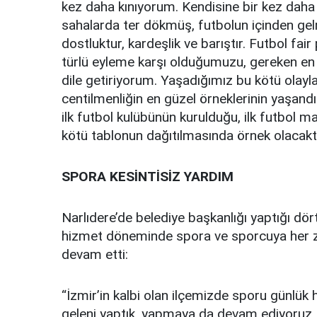
kez daha kınıyorum. Kendisine bir kez daha 
sahalarda ter dökmüş, futbolun içinden gel
dostluktur, kardeşlik ve barıştır. Futbol fair
türlü eyleme karşı olduğumuzu, gereken en s
dile getiriyorum. Yaşadığımız bu kötü olayl
centilmenliğin en güzel örneklerinin yaşand
ilk futbol kulübünün kurulduğu, ilk futbol 
kötü tablonun dağıtılmasında örnek olacaktı
SPORA KESİNTİSİZ YARDIM
Narlıdere’de belediye başkanlığı yaptığı dör
hizmet döneminde spora ve sporcuya her z
devam etti:
“İzmir’in kalbi olan ilçemizde sporu günlük 
geleni yaptık, yapmaya da devam ediyoruz. Ş