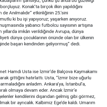
adaşlarım şanslıyız; çünkü şu anda bu güzelliği
orçluyuz. Konak’ta birçok ilkin yapıldığını
e Anılmalıdır” etkinliğinin 25.’sini
mutlu ki bu işi yapıyoruz; yaşarken anıyoruz.
nuşmasında yabancı futbolcu sayısının artışına
 yıllarda imkân verildiğinde Avrupa, dünya
iliyeti dünya çocuklarının önünde olan bir ülkenin
iğinde başarı kendinden geliyormuş” dedi.
Ahmet Hamdi Usta ise İzmir’de Balçova Kaymakamı
rak gittiğini hatırlattı. Usta, “İzmir bize uğurlu
sarmaladığını anladım. Ankara’ya, İstanbul’a,
 oralı olmaya devam eder. Ancak İzmir’e
gelenler kendilerini dışarıdan gelmiş gibi görmez,
i olmak bir ayrıcalık. Kalbimiz Ege’de kaldı. Umarım