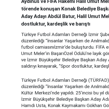
Aydınus ve FİFA Hakemi Halil Umut Mel
törende konuşan Konak Belediye Başka
Aday Adayı Abdül Batur, Halil Umut Mele
dostluktur, kardeşlik ve barıştı
Türkiye Futbol Adamları Derneği İzmir Şubesi
düzenlediği “İnsanlar Yaşarken de Anılmalıdır
futbol camiasınıİzmir’de buluşturdu. FİFA 
Umut Meler’in BaşarıÖzel Ödülü’ne layık g
ve İzmir Büyükşehir Belediye Başkan Aday A
saldırıyı kınayarak, “Spor dostluktur, kardeşl
Türkiye Futbol Adamları Derneği (TÜRFAD) İ
düzenlediği “İnsanlar Yaşarken de Anılmalıdı
Kültür Merkezi’nde yapıldı. 25’incisi bu yıl
İzmir Büyükşehir Belediye Başkan Aday Aday
Hamdi Usta, Konak Kaymakamı Gökhan Görgü