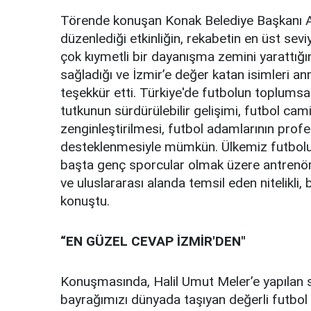
Törende konuşan Konak Belediye Başkanı Ab
düzenlediği etkinliğin, rekabetin en üst se
çok kıymetli bir dayanışma zemini yarattığı
sa
ğladığı ve İzmir’e değer katan isimleri a
teşekkür etti. Türkiye'de futbolun toplumsa
tutkunun sürdürülebilir gelişimi, futbol cami
zenginleştirilmesi, futbol adamlarının profe
desteklenmesiyle mümkün. Ülkemiz futbolu
başta genç sporcular olmak üzere antrenörle
ve uluslararası alanda temsil eden nitelikli, 
konuştu.
“EN GÜZEL CEVAP İZMİR'DEN"
Konuşmasında, Halil Umut Meler’e yapılan sa
bayrağımızı dünyada taşıyan değerli futbol 