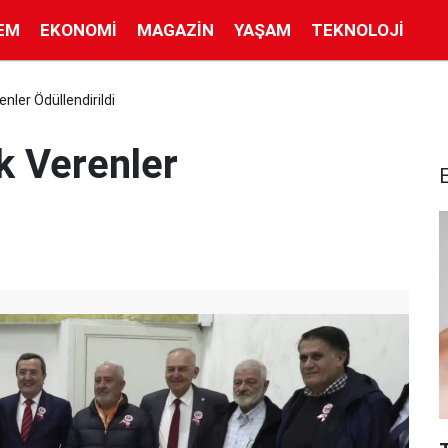
EM
EKONOMI
MAGAZIN
YAŞAM
TEKNOLOJI
ler Ödüllendirildi
k Verenler