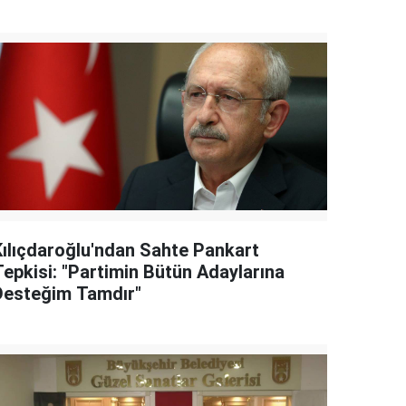
Kılıçdaroğlu'ndan Sahte Pankart
Tepkisi: "Partimin Bütün Adaylarına
Desteğim Tamdır"