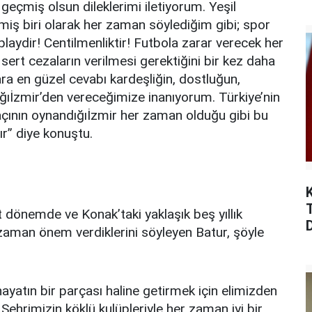
geçmiş olsun dileklerimi iletiyorum. Yeşil
miş biri olarak her zaman söylediğim gibi; spor
 playdir! Centilmenliktir! Futbola zarar verecek her
ert cezaların verilmesi gerektiğini bir kez daha
ara en güzel cevabı kardeşliğin, dostluğun,
ığıİzmir’den vereceğimize inanıyorum. Türkiye’nin
maçının oynandığıİzmir her zaman olduğu gibi bu
r” diye konuştu.
t dönemde ve Konak’taki yaklaşık beş yıllık
aman önem verdiklerini söyleyen Batur, şöyle
hayatın bir parçası haline getirmek için elimizden
ehrimizin köklü kulüpleriyle her zaman iyi bir