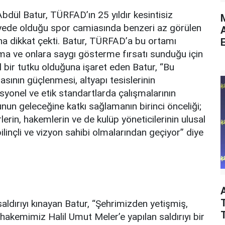
dül Batur, TÜRFAD’ın 25 yıldır kesintisiz
M
viyede olduğu spor camiasında benzeri az görülen
na dikkat çekti. Batur, TÜRFAD’a bu ortamı
E
nma ve onlara saygı gösterme fırsatı sunduğu için
l bir tutku olduğuna işaret eden Batur, “Bu
asının güçlenmesi, altyapı tesislerinin
syonel ve etik standartlarda çalışmalarının
nun geleceğine katkı
sa
ğlamanın birinci önceliği;
rin, hakemlerin ve de kulüp yöneticilerinin ulusal
bilinçli ve vizyon sahibi olmalarından geçiyor” diye
T
ldırıyı kınayan Batur, “Şehrimizden yetişmiş,
hakemimiz Halil Umut Meler’e yapılan saldırıyı bir