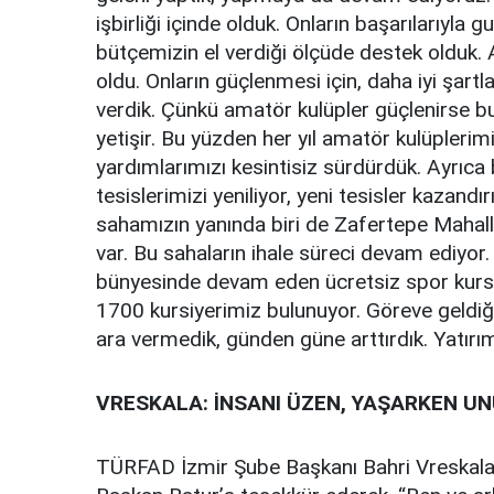
işbirliği içinde olduk. Onların başarılarıyla g
bütçemizin el verdiği ölçüde destek olduk.
oldu. Onların güçlenmesi için, daha iyi şart
verdik. Çünkü amatör kulüpler güçlenirse bur
yetişir. Bu yüzden her yıl amatör kulüpleri
yardımlarımızı kesintisiz sürdürdük. Ayrıc
tesislerimizi yeniliyor, yeni tesisler kazandı
sahamızın yanında biri de Zafertepe Mahall
var. Bu sahaların ihale süreci devam ediyo
bünyesinde devam eden ücretsiz spor kurs
1700 kursiyerimiz bulunuyor. Göreve geldiğ
ara vermedik, günden güne arttırdık. Yatır
VRESKALA: İNSANI ÜZEN, YAŞARKEN U
TÜRFAD İzmir Şube Başkanı Bahri Vreskala