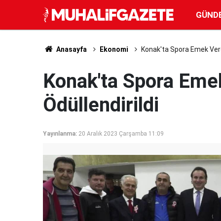
GÜND
Anasayfa
Ekonomi
Konak'ta Spora Emek Veren
Konak'ta Spora Eme
Ödüllendirildi
Yayınlanma:
20 Aralık 2023 Çarşamba 11:09