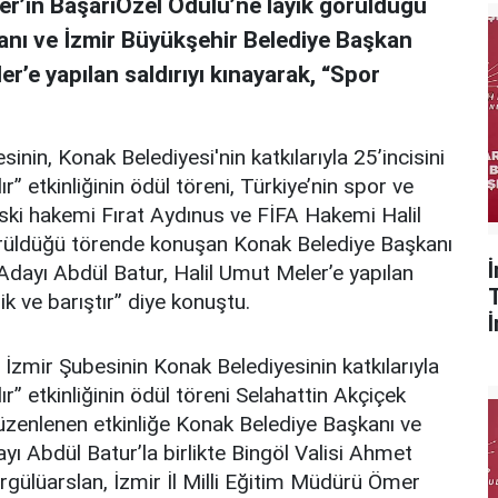
er’in BaşarıÖzel Ödülü’ne layık görüldüğü
nı ve İzmir Büyükşehir Belediye Başkan
r’e yapılan saldırıyı kınayarak, “Spor
nin, Konak Belediyesi'nin katkılarıyla 25’incisini
” etkinliğinin ödül töreni, Türkiye’nin spor ve
eski hakemi Fırat Aydınus ve FİFA Hakemi Halil
örüldüğü törende konuşan Konak Belediye Başkanı
dayı Abdül Batur, Halil Umut Meler’e yapılan
ik ve barıştır” diye konuştu.
zmir Şubesinin Konak Belediyesinin katkılarıyla
r” etkinliğinin ödül töreni Selahattin Akçiçek
 düzenlenen etkinliğe Konak Belediye Başkanı ve
ı Abdül Batur’la birlikte Bingöl Valisi Ahmet
lüarslan, İzmir İl Milli Eğitim Müdürü Ömer