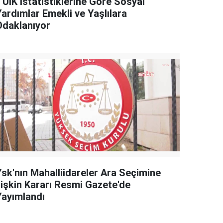
TÜİK İstatistiklerine Göre Sosyal
Yardımlar Emekli ve Yaşlılara
Odaklanıyor
Ysk'nın Mahalliidareler Ara Seçimine
İlişkin Kararı Resmi Gazete'de
Yayımlandı