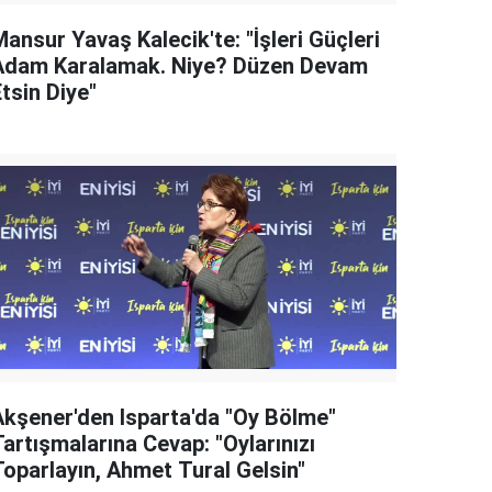
ansur Yavaş Kalecik'te: "İşleri Güçleri
Adam Karalamak. Niye? Düzen Devam
tsin Diye"
Akşener'den Isparta'da "Oy Bölme"
artışmalarına Cevap: "Oylarınızı
Toparlayın, Ahmet Tural Gelsin"