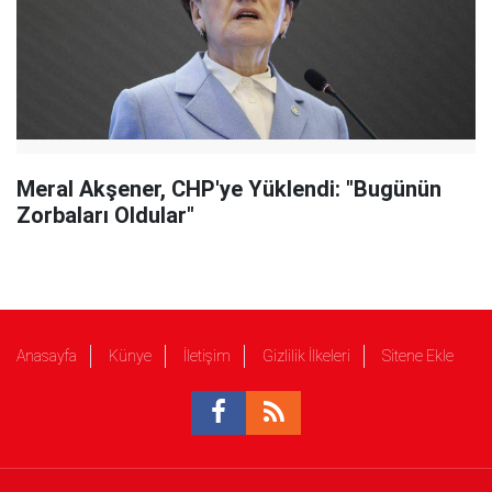
Meral Akşener, CHP'ye Yüklendi: "Bugünün
Zorbaları Oldular"
Anasayfa
Künye
İletişim
Gizlilik İlkeleri
Sitene Ekle