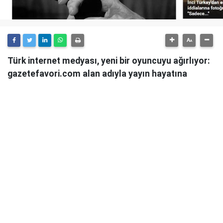
Türk internet medyası, yeni bir oyuncuyu ağırlıyor:
gazetefavori.com alan adıyla yayın hayatına
başlayan Gazete Favori, "Merhaba" diyerek
okuyucularıyla buluştuğunu duyurdu.
Güncel haberleri, derinlemesine analizleri ve farklı
bakış açılarını okuyucularına sunmayı hedefleyen
Gazete Favori, dijital habercilik alanında yeni bir soluk
getirme iddiasıyla yola çıktı.
Haberciliğe Yeni Bir Yaklaşım
Gazete Favori'nin yayın politikası hakkında henüz
detaylı bir açıklama yapılmamış olsa da, isminden de