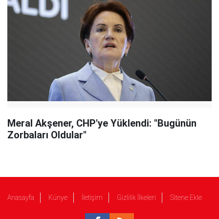
Meral Akşener, CHP'ye Yüklendi: "Bugünün
Zorbaları Oldular"
Anasayfa
Künye
İletişim
Gizlilik İlkeleri
Sitene Ekle