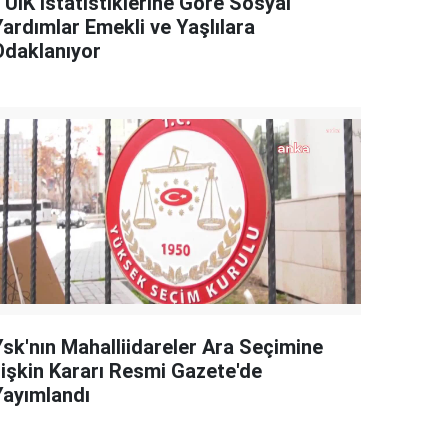
TÜİK İstatistiklerine Göre Sosyal
Yardımlar Emekli ve Yaşlılara
Odaklanıyor
Ysk'nın Mahalliidareler Ara Seçimine
İlişkin Kararı Resmi Gazete'de
Yayımlandı