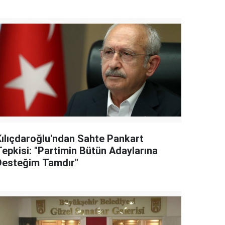
Kılıçdaroğlu'ndan Sahte Pankart
Tepkisi: "Partimin Bütün Adaylarına
Desteğim Tamdır"