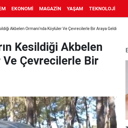
EM
EKONOMI
MAGAZIN
YAŞAM
TEKNOLOJI
sildiği Akbelen Ormanı’nda Köylüler Ve Çevrecilerle Bir Araya Geldi
rın Kesildiği Akbelen
 Ve Çevrecilerle Bir