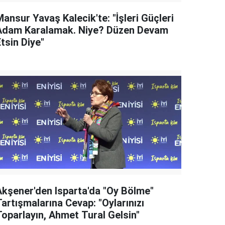
ansur Yavaş Kalecik'te: "İşleri Güçleri
Adam Karalamak. Niye? Düzen Devam
tsin Diye"
Akşener'den Isparta'da "Oy Bölme"
artışmalarına Cevap: "Oylarınızı
Toparlayın, Ahmet Tural Gelsin"