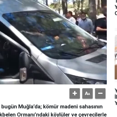
, bugün Muğla’da; kömür madeni sahasının
 Akbelen Ormanı’ndaki köylüler ve çevrecilerle