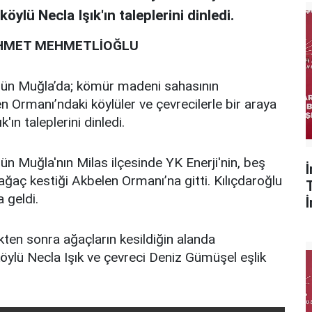
köylü Necla Işık'ın taleplerini dinledi.
MEHMET MEHMETLİOĞLU
gün Muğla’da; kömür madeni sahasının
en Ormanı’ndaki köylüler ve çevrecilerle bir araya
'ın taleplerini dinledi.
n Muğla'nın Milas ilçesinde YK Enerji'nin, beş
ğaç kestiği Akbelen Ormanı’na gitti. Kılıçdaroğlu
a geldi.
dikten sonra ağaçların kesildiğin alanda
köylü Necla Işık ve çevreci Deniz Gümüşel eşlik