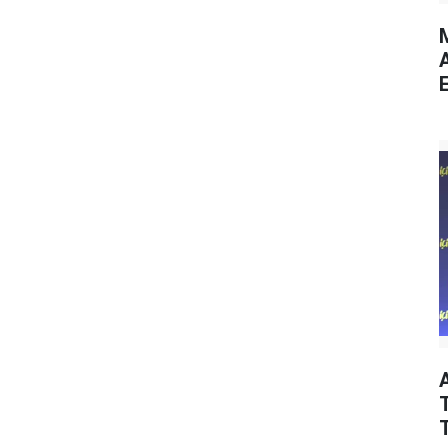
M
E
T