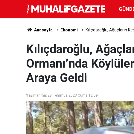
GÜND
Anasayfa
Ekonomi
Kılıçdaroğlu, Ağaçların Ke
Kılıçdaroğlu, Ağaçla
Ormanı’nda Köylüler
Araya Geldi
Yayınlanma:
28 Temmuz 2023 Cuma 12:59