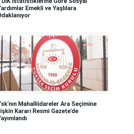
TÜİK İstatistiklerine Göre Sosyal
Yardımlar Emekli ve Yaşlılara
Odaklanıyor
Ysk'nın Mahalliidareler Ara Seçimine
İlişkin Kararı Resmi Gazete'de
Yayımlandı