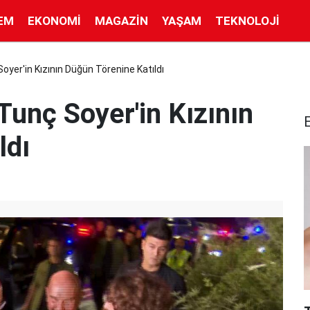
EM
EKONOMI
MAGAZIN
YAŞAM
TEKNOLOJI
oyer'in Kızının Düğün Törenine Katıldı
Tunç Soyer'in Kızının
ldı