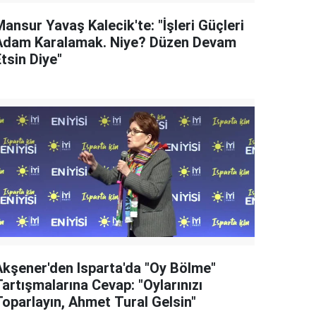
ansur Yavaş Kalecik'te: "İşleri Güçleri
Adam Karalamak. Niye? Düzen Devam
tsin Diye"
Akşener'den Isparta'da "Oy Bölme"
artışmalarına Cevap: "Oylarınızı
Toparlayın, Ahmet Tural Gelsin"