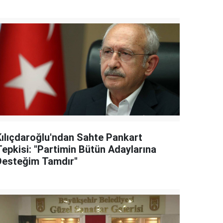
Kılıçdaroğlu'ndan Sahte Pankart
Tepkisi: "Partimin Bütün Adaylarına
Desteğim Tamdır"