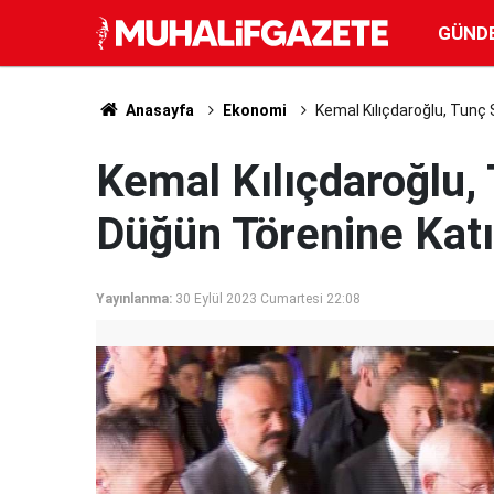
GÜND
Anasayfa
Ekonomi
Kemal Kılıçdaroğlu, Tunç S
Kemal Kılıçdaroğlu, 
Düğün Törenine Katı
Yayınlanma:
30 Eylül 2023 Cumartesi 22:08