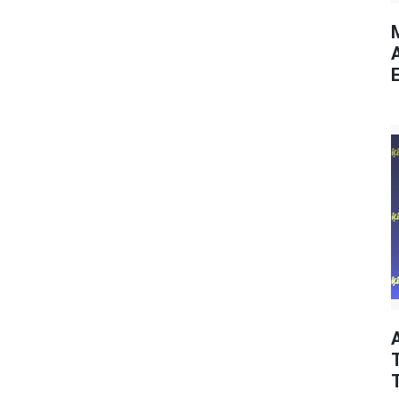
M
E
T