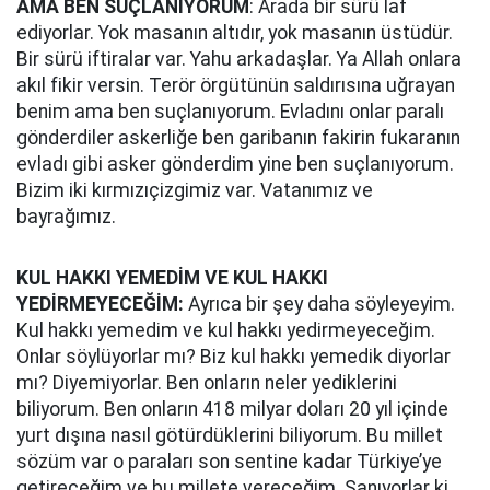
AMA BEN SUÇLANIYORUM
: Arada bir sürü laf
ediyorlar. Yok masanın altıdır, yok masanın üstüdür.
Bir sürü iftiralar var. Yahu arkadaşlar. Ya Allah onlara
akıl fikir versin. Terör örgütünün saldırısına uğrayan
benim ama ben suçlanıyorum. Evladını onlar paralı
gönderdiler askerliğe ben garibanın fakirin fukaranın
evladı gibi asker gönderdim yine ben suçlanıyorum.
Bizim iki kırmızıçizgimiz var. Vatanımız ve
bayrağımız.
KUL HAKKI YEMEDİM VE KUL HAKKI
YEDİRMEYECEĞİM:
Ayrıca bir şey daha söyleyeyim.
Kul hakkı yemedim ve kul hakkı yedirmeyeceğim.
Onlar söylüyorlar mı? Biz kul hakkı yemedik diyorlar
mı? Diyemiyorlar. Ben onların neler yediklerini
biliyorum. Ben onların 418 milyar doları 20 yıl içinde
yurt dışına nasıl götürdüklerini biliyorum. Bu millet
sözüm var o paraları son sentine kadar Türkiye’ye
getireceğim ve bu millete vereceğim. Sanıyorlar ki