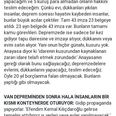
yapacağım ve 5 kuruş para almadan onların hakkını
teslim edeceğim. Çünkü evi, dükkanları yıkılan
insanlar, deprem sonrası hayatını kaybeden insanlar,
bunlar büyük acılar çektiler. Tam 43 imza 23 belgeye
atıldı. 23 ayrı belgede 43 imza var. Bunların tamamı
kamu görevlileri. Depremzede ise sadece bir kez
gidiyor tapu dairesine ve imzayı atıyor, dükkanını veya
evini satın alıyor. Yani onun hiçbir günahı, kusuru yok.
Anayasa diyor ki ‘idarenin kusurundan kaynaklanan
zararı idare telafi etmek zorundadır.’ Anayasanın
gereği olarak bunu sağlayacağız, depremzedelere
evlerini, dükkanlarını yapacağız, teslim edeceğiz.
Öyle 20 yıl borçlanma falan olmayacak. Bunların
yaptığı gibi olmayacak.
VAN DEPREMİNDEN SONRA HALA İNSANLARIN BİR
KISMI KONTEYNERDE OTURUYOR:
Gidip propaganda
yapıyorlar. ‘Efendim Kemal Kılıçdaroğlu gelirse
temelini attığımız iş yerleri veya evler yapılmayacak.’