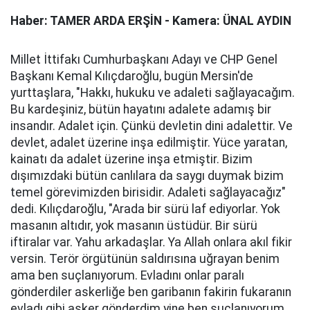
Haber: TAMER ARDA ERŞİN - Kamera: ÜNAL AYDIN
Millet İttifakı Cumhurbaşkanı Adayı ve CHP Genel
Başkanı Kemal Kılıçdaroğlu, bugün Mersin'de
yurttaşlara, "Hakkı, hukuku ve adaleti sağlayacağım.
Bu kardeşiniz, bütün hayatını adalete adamış bir
insandır. Adalet için. Çünkü devletin dini adalettir. Ve
devlet, adalet üzerine inşa edilmiştir. Yüce yaratan,
kainatı da adalet üzerine inşa etmiştir. Bizim
dışımızdaki bütün canlılara da saygı duymak bizim
temel görevimizden birisidir. Adaleti sağlayacağız"
dedi. Kılıçdaroğlu, "Arada bir sürü laf ediyorlar. Yok
masanın altıdır, yok masanın üstüdür. Bir sürü
iftiralar var. Yahu arkadaşlar. Ya Allah onlara akıl fikir
versin. Terör örgütünün saldırısına uğrayan benim
ama ben suçlanıyorum. Evladını onlar paralı
gönderdiler askerliğe ben garibanın fakirin fukaranın
evladı gibi asker gönderdim yine ben suçlanıyorum.