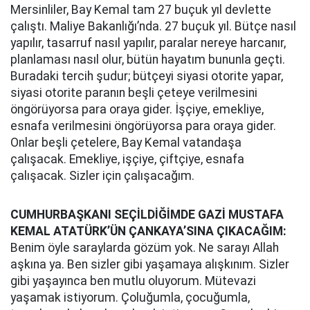
Mersinliler, Bay Kemal tam 27 buçuk yıl devlette
çalıştı. Maliye Bakanlığı’nda. 27 buçuk yıl. Bütçe nasıl
yapılır, tasarruf nasıl yapılır, paralar nereye harcanır,
planlaması nasıl olur, bütün hayatım bununla geçti.
Buradaki tercih şudur; bütçeyi siyasi otorite yapar,
siyasi otorite paranın beşli çeteye verilmesini
öngörüyorsa para oraya gider. İşçiye, emekliye,
esnafa verilmesini öngörüyorsa para oraya gider.
Onlar beşli çetelere, Bay Kemal vatandaşa
çalışacak. Emekliye, işçiye, çiftçiye, esnafa
çalışacak. Sizler için çalışacağım.
CUMHURBAŞKANI SEÇİLDİĞİMDE GAZİ MUSTAFA
KEMAL ATATÜRK’ÜN ÇANKAYA’SINA ÇIKACAĞIM:
Benim öyle saraylarda gözüm yok. Ne sarayı Allah
aşkına ya. Ben sizler gibi yaşamaya alışkınım. Sizler
gibi yaşayınca ben mutlu oluyorum. Mütevazi
yaşamak istiyorum. Çoluğumla, çocuğumla,