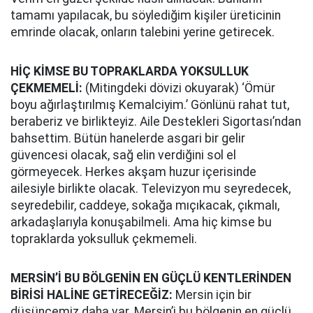
tamamı yapılacak, bu söylediğim kişiler üreticinin
emrinde olacak, onların talebini yerine getirecek.
HİÇ KİMSE BU TOPRAKLARDA YOKSULLUK
ÇEKMEMELİ:
(Mitingdeki dövizi okuyarak) ‘Ömür
boyu ağırlaştırılmış Kemalciyim.’ Gönlünü rahat tut,
beraberiz ve birlikteyiz. Aile Destekleri Sigortası’ndan
bahsettim. Bütün hanelerde asgari bir gelir
güvencesi olacak, sağ elin verdiğini sol el
görmeyecek. Herkes akşam huzur içerisinde
ailesiyle birlikte olacak. Televizyon mu seyredecek,
seyredebilir, caddeye, sokağa mıçıkacak, çıkmalı,
arkadaşlarıyla konuşabilmeli. Ama hiç kimse bu
topraklarda yoksulluk çekmemeli.
MERSİN’İ BU BÖLGENİN EN GÜÇLÜ KENTLERİNDEN
BİRİSİ HALİNE GETİRECEĞİZ:
Mersin için bir
düşüncemiz daha var. Mersin’i bu bölgenin en güçlü