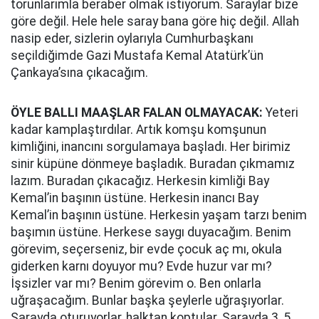
torunlarımla beraber olmak istiyorum. Saraylar bize
göre değil. Hele hele saray bana göre hiç değil. Allah
nasip eder, sizlerin oylarıyla Cumhurbaşkanı
seçildiğimde Gazi Mustafa Kemal Atatürk’ün
Çankaya’sına çıkacağım.
ÖYLE BALLI MAAŞLAR FALAN OLMAYACAK:
Yeteri
kadar kamplaştırdılar. Artık komşu komşunun
kimliğini, inancını sorgulamaya başladı. Her birimiz
sinir küpüne dönmeye başladık. Buradan çıkmamız
lazım. Buradan çıkacağız. Herkesin kimliği Bay
Kemal’in başının üstüne. Herkesin inancı Bay
Kemal’in başının üstüne. Herkesin yaşam tarzı benim
başımın üstüne. Herkese saygı duyacağım. Benim
görevim, seçerseniz, bir evde çocuk aç mı, okula
giderken karnı doyuyor mu? Evde huzur var mı?
İşsizler var mı? Benim görevim o. Ben onlarla
uğraşacağım. Bunlar başka şeylerle uğraşıyorlar.
Sarayda oturuyorlar, halktan koptular. Sarayda 3, 5