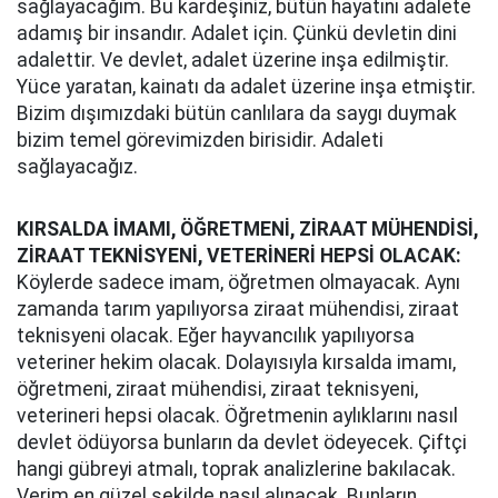
sağlayacağım. Bu kardeşiniz, bütün hayatını adalete
adamış bir insandır. Adalet için. Çünkü devletin dini
adalettir. Ve devlet, adalet üzerine inşa edilmiştir.
Yüce yaratan, kainatı da adalet üzerine inşa etmiştir.
Bizim dışımızdaki bütün canlılara da saygı duymak
bizim temel görevimizden birisidir. Adaleti
sağlayacağız.
KIRSALDA İMAMI, ÖĞRETMENİ, ZİRAAT MÜHENDİSİ,
ZİRAAT TEKNİSYENİ, VETERİNERİ HEPSİ OLACAK:
Köylerde sadece imam, öğretmen olmayacak. Aynı
zamanda tarım yapılıyorsa ziraat mühendisi, ziraat
teknisyeni olacak. Eğer hayvancılık yapılıyorsa
veteriner hekim olacak. Dolayısıyla kırsalda imamı,
öğretmeni, ziraat mühendisi, ziraat teknisyeni,
veterineri hepsi olacak. Öğretmenin aylıklarını nasıl
devlet ödüyorsa bunların da devlet ödeyecek. Çiftçi
hangi gübreyi atmalı, toprak analizlerine bakılacak.
Verim en güzel şekilde nasıl alınacak. Bunların