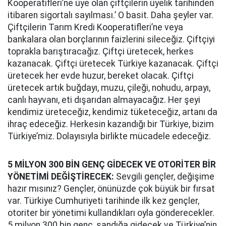
Kooperatifleri’ne üye olan çiftçilerin üyelik tarihinden
itibaren sigortalı sayılması.’ O basit. Daha şeyler var.
Çiftçilerin Tarım Kredi Kooperatifleri’ne veya
bankalara olan borçlarının faizlerini sileceğiz. Çiftçiyi
toprakla barıştıracağız. Çiftçi üretecek, herkes
kazanacak. Çiftçi üretecek Türkiye kazanacak. Çiftçi
üretecek her evde huzur, bereket olacak. Çiftçi
üretecek artık buğdayı, muzu, çileği, nohudu, arpayı,
canlı hayvanı, eti dışarıdan almayacağız. Her şeyi
kendimiz üreteceğiz, kendimiz tüketeceğiz, artanı da
ihraç edeceğiz. Herkesin kazandığı bir Türkiye, bizim
Türkiye’miz. Dolayısıyla birlikte mücadele edeceğiz.
5 MİLYON 300 BİN GENÇ GİDECEK VE OTORİTER BİR
YÖNETİMİ DEĞİŞTİRECEK:
Sevgili gençler, değişime
hazır mısınız? Gençler, önünüzde çok büyük bir fırsat
var. Türkiye Cumhuriyeti tarihinde ilk kez gençler,
otoriter bir yönetimi kullandıkları oyla gönderecekler.
5 milyon 300 bin genç, sandığa gidecek ve Türkiye’nin