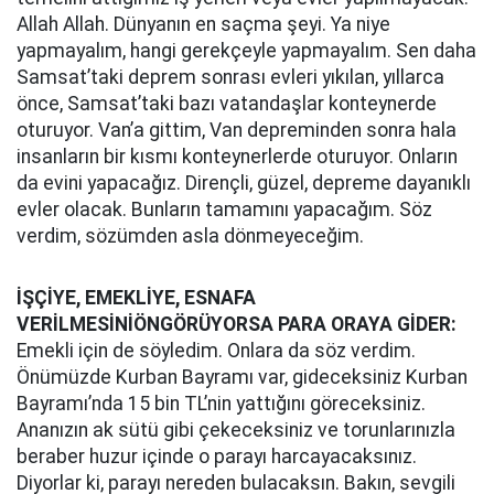
Allah Allah. Dünyanın en saçma şeyi. Ya niye
yapmayalım, hangi gerekçeyle yapmayalım. Sen daha
Samsat’taki deprem sonrası evleri yıkılan, yıllarca
önce, Samsat’taki bazı vatandaşlar konteynerde
oturuyor. Van’a gittim, Van depreminden sonra hala
insanların bir kısmı konteynerlerde oturuyor. Onların
da evini yapacağız. Dirençli, güzel, depreme dayanıklı
evler olacak. Bunların tamamını yapacağım. Söz
verdim, sözümden asla dönmeyeceğim.
İŞÇİYE, EMEKLİYE, ESNAFA
VERİLMESİNİÖNGÖRÜYORSA PARA ORAYA GİDER:
Emekli için de söyledim. Onlara da söz verdim.
Önümüzde Kurban Bayramı var, gideceksiniz Kurban
Bayramı’nda 15 bin TL’nin yattığını göreceksiniz.
Ananızın ak sütü gibi çekeceksiniz ve torunlarınızla
beraber huzur içinde o parayı harcayacaksınız.
Diyorlar ki, parayı nereden bulacaksın. Bakın, sevgili