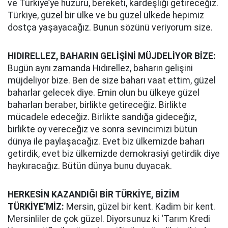
ve Türkiye’ye huzuru, bereketi, kardeşliği getireceğiz.
Türkiye, güzel bir ülke ve bu güzel ülkede hepimiz
dostça yaşayacağız. Bunun sözünü veriyorum size.
HIDIRELLEZ, BAHARIN GELİŞİNİ MÜJDELİYOR BİZE:
Bugün aynı zamanda Hıdırellez, baharın gelişini
müjdeliyor bize. Ben de size baharı vaat ettim, güzel
baharlar gelecek diye. Emin olun bu ülkeye güzel
baharları beraber, birlikte getireceğiz. Birlikte
mücadele edeceğiz. Birlikte sandığa gideceğiz,
birlikte oy vereceğiz ve sonra sevincimizi bütün
dünya ile paylaşacağız. Evet biz ülkemizde baharı
getirdik, evet biz ülkemizde demokrasiyi getirdik diye
haykıracağız. Bütün dünya bunu duyacak.
HERKESİN KAZANDIĞI BİR TÜRKİYE, BİZİM
TÜRKİYE’MİZ:
Mersin, güzel bir kent. Kadim bir kent.
Mersinliler de çok güzel. Diyorsunuz ki ‘Tarım Kredi