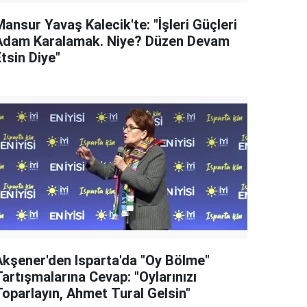
ansur Yavaş Kalecik'te: "İşleri Güçleri
Adam Karalamak. Niye? Düzen Devam
tsin Diye"
Akşener'den Isparta'da "Oy Bölme"
artışmalarına Cevap: "Oylarınızı
Toparlayın, Ahmet Tural Gelsin"