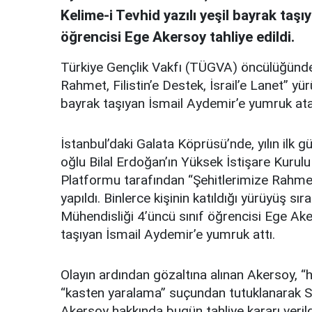
Kelime-i Tevhid yazılı yeşil bayrak taş
öğrencisi Ege Akersoy tahliye edildi.
Türkiye Gençlik Vakfı (TÜGVA) öncülüğünde 
Rahmet, Filistin’e Destek, İsrail’e Lanet” yü
bayrak taşıyan İsmail Aydemir’e yumruk atan
İstanbul’daki Galata Köprüsü’nde, yılın il
oğlu Bilal Erdoğan’ın Yüksek İstişare Kuru
Platformu tarafından “Şehitlerimize Rahmet, 
yapıldı. Binlerce kişinin katıldığı yürüyüş sı
Mühendisliği 4’üncü sınıf öğrencisi Ege Aker
taşıyan İsmail Aydemir’e yumruk attı.
Olayın ardından gözaltına alınan Akersoy, “
“kasten yaralama” suçundan tutuklanarak Si
Akersoy hakkında bugün tahliye kararı verild