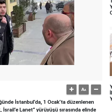
ğünde İstanbul’da, 1 Ocak’ta düzenlenen
, İsrail’e Lanet” yürüyüşü sırasında elinde