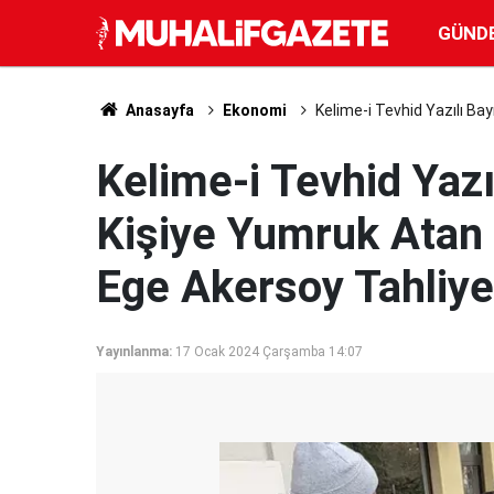
GÜND
Anasayfa
Ekonomi
Kelime-i Tevhid Yazılı Ba
Kelime-i Tevhid Yazı
Kişiye Yumruk Atan 
Ege Akersoy Tahliye 
Yayınlanma:
17 Ocak 2024 Çarşamba 14:07