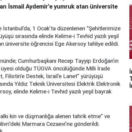
ıyan İsmail Aydemir’e yumruk atan üniversite
İstanbul’da, 1 Ocak’ta düzenlenen “Şehitlerimize
rüyüşü sırasında elinde Kelime-i Tevhid yazılı yeşil
 üniversite öğrencisi Ege Akersoy tahliye edildi.
k gününde; Cumhurbaşkanı Recep Tayyip Erdoğan’ın
lu üyesi olduğu TÜGVA öncülüğünde Milli İrade
Filistin’e Destek, İsrail’e Lanet” yürüyüşü
rasında Yıldız Teknik Üniversitesi Elektrik Elektronik
soy, elinde Kelime-i Tevhid yazılı yeşil bayrak
halkı kin ve düşmanlığa alenen tahrik etme” ve
livri’deki Marmara Cezaevi’ne gönderildi.
i.