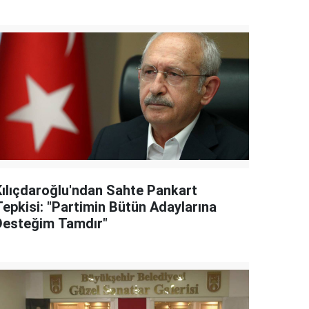
Kılıçdaroğlu'ndan Sahte Pankart
Tepkisi: "Partimin Bütün Adaylarına
Desteğim Tamdır"