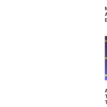
M
E
T