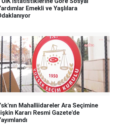
TÜİK İstatistiklerine Göre Sosyal
Yardımlar Emekli ve Yaşlılara
Odaklanıyor
Ysk'nın Mahalliidareler Ara Seçimine
İlişkin Kararı Resmi Gazete'de
Yayımlandı