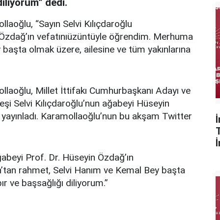
diliyorum” dedi.
laoğlu, “Sayın Selvi Kılıçdaroğlu
 Özdağ’ın vefatınıüzüntüyle öğrendim. Merhuma
 başta olmak üzere, ailesine ve tüm yakınlarına
laoğlu, Millet İttifakı Cumhurbaşkanı Adayı ve
şi Selvi Kılıçdaroğlu’nun ağabeyi Hüseyin
ı yayınladı. Karamollaoğlu’nun bu akşam Twitter
ğabeyi Prof. Dr. Hüseyin Özdağ’ın
’tan rahmet, Selvi Hanım ve Kemal Bey başta
ır ve başsağlığı diliyorum.”