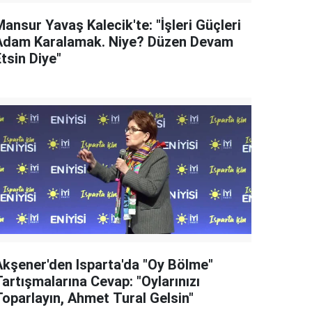
ansur Yavaş Kalecik'te: "İşleri Güçleri
Adam Karalamak. Niye? Düzen Devam
tsin Diye"
Akşener'den Isparta'da "Oy Bölme"
artışmalarına Cevap: "Oylarınızı
Toparlayın, Ahmet Tural Gelsin"