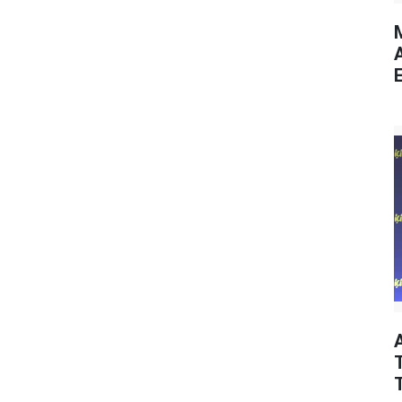
M
E
T