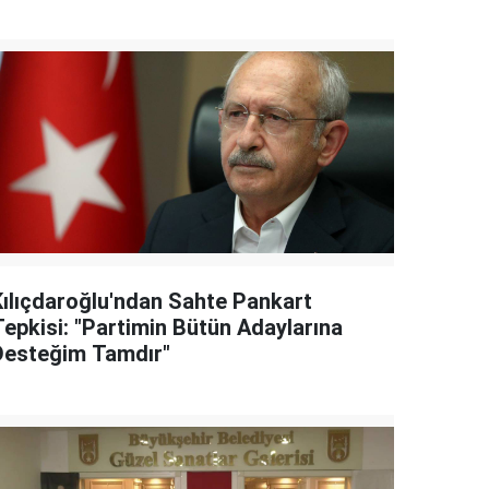
Kılıçdaroğlu'ndan Sahte Pankart
Tepkisi: "Partimin Bütün Adaylarına
Desteğim Tamdır"