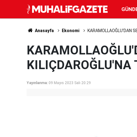
GÜND
Anasayfa
Ekonomi
KARAMOLLAOĞLU'DAN SEL
KARAMOLLAOĞLU'D
KILIÇDAROĞLU'NA 
Yayınlanma:
09 Mayıs 2023 Salı 20:29