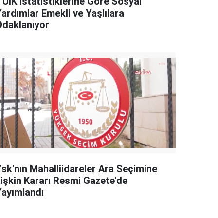
TÜİK İstatistiklerine Göre Sosyal
Yardımlar Emekli ve Yaşlılara
Odaklanıyor
Ysk'nın Mahalliidareler Ara Seçimine
İlişkin Kararı Resmi Gazete'de
Yayımlandı