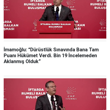
İmamoğlu: “Dürüstlük Sınavında Bana Tam
Puanı Hükümet Verdi. Bin 19 İncelemeden
Aklanmış Olduk”