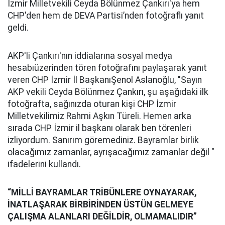
İzmir Milletvekili Ceyda Bölünmez Çankırı'ya hem
CHP'den hem de DEVA Partisi’nden fotoğraflı yanıt
geldi.
AKP'li Çankırı'nın iddialarına sosyal medya
hesabıüzerinden tören fotoğrafını paylaşarak yanıt
veren CHP İzmir İl BaşkanıŞenol Aslanoğlu, "Sayın
AKP vekili Ceyda Bölünmez Çankırı, şu aşağıdaki ilk
fotoğrafta, sağınızda oturan kişi CHP İzmir
Milletvekilimiz Rahmi Aşkın Türeli. Hemen arka
sırada CHP İzmir il başkanı olarak ben törenleri
izliyordum. Sanırım göremediniz. Bayramlar birlik
olacağımız zamanlar, ayrışacağımız zamanlar değil "
ifadelerini kullandı.
“MİLLİ BAYRAMLAR TRİBÜNLERE OYNAYARAK,
İNATLAŞARAK BİRBİRİNDEN ÜSTÜN GELMEYE
ÇALIŞMA ALANLARI DEĞİLDİR, OLMAMALIDIR”