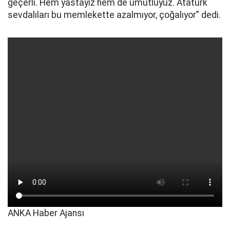
geçerli. Hem yastayız hem de umutluyuz. Atatürk
sevdalıları bu memlekette azalmıyor, çoğalıyor” dedi.
ANKA Haber Ajansı