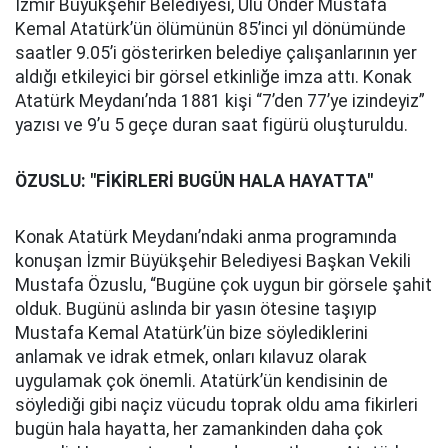
İzmir Büyükşehir Belediyesi, Ulu Önder Mustafa
Kemal Atatürk’ün ölümünün 85’inci yıl dönümünde
saatler 9.05’i gösterirken belediye çalışanlarının yer
aldığı etkileyici bir görsel etkinliğe imza attı. Konak
Atatürk Meydanı’nda 1881 kişi “7’den 77’ye izindeyiz”
yazısı ve 9’u 5 geçe duran saat figürü oluşturuldu.
ÖZUSLU: "FİKİRLERİ BUGÜN HALA HAYATTA"
Konak Atatürk Meydanı’ndaki anma programında
konuşan İzmir Büyükşehir Belediyesi Başkan Vekili
Mustafa Özuslu, “Bugüne çok uygun bir görsele şahit
olduk. Bugünü aslında bir yasın ötesine taşıyıp
Mustafa Kemal Atatürk’ün bize söylediklerini
anlamak ve idrak etmek, onları kılavuz olarak
uygulamak çok önemli. Atatürk’ün kendisinin de
söylediği gibi naçiz vücudu toprak oldu ama fikirleri
bugün hala hayatta, her zamankinden daha çok