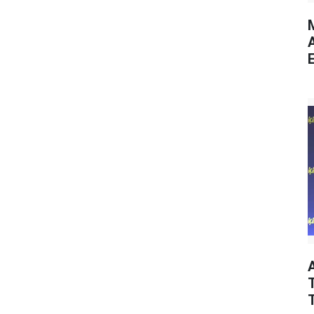
M
E
T