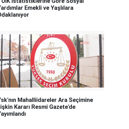
TÜİK İstatistiklerine Göre Sosyal
Yardımlar Emekli ve Yaşlılara
Odaklanıyor
Ysk'nın Mahalliidareler Ara Seçimine
İlişkin Kararı Resmi Gazete'de
Yayımlandı