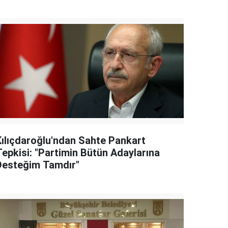
Kılıçdaroğlu'ndan Sahte Pankart
Tepkisi: "Partimin Bütün Adaylarına
Desteğim Tamdır"