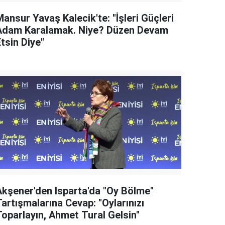
ansur Yavaş Kalecik'te: "İşleri Güçleri
Adam Karalamak. Niye? Düzen Devam
tsin Diye"
Akşener'den Isparta'da "Oy Bölme"
artışmalarına Cevap: "Oylarınızı
Toparlayın, Ahmet Tural Gelsin"