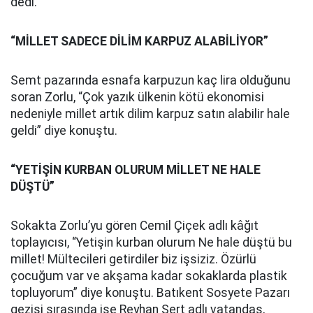
dedi.
“MİLLET SADECE DİLİM KARPUZ ALABİLİYOR”
Semt pazarında esnafa karpuzun kaç lira olduğunu
soran Zorlu, “Çok yazık ülkenin kötü ekonomisi
nedeniyle millet artık dilim karpuz satın alabilir hale
geldi” diye konuştu.
“YETİŞİN KURBAN OLURUM MİLLET NE HALE
DÜŞTÜ”
Sokakta Zorlu’yu gören Cemil Çiçek adlı kâğıt
toplayıcısı, “Yetişin kurban olurum Ne hale düştü bu
millet! Mültecileri getirdiler biz işsiziz. Özürlü
çocuğum var ve akşama kadar sokaklarda plastik
topluyorum” diye konuştu. Batıkent Sosyete Pazarı
gezisi sırasında ise Reyhan Sert adlı vatandaş,