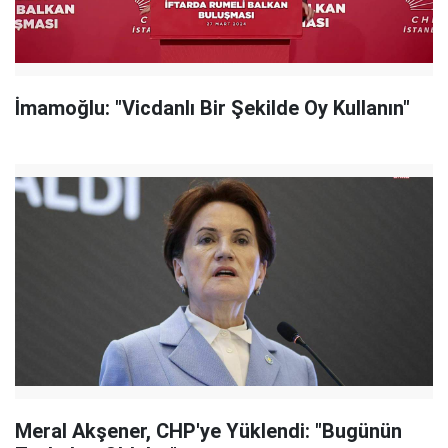
İmamoğlu: "Vicdanlı Bir Şekilde Oy Kullanın"
Meral Akşener, CHP'ye Yüklendi: "Bugünün