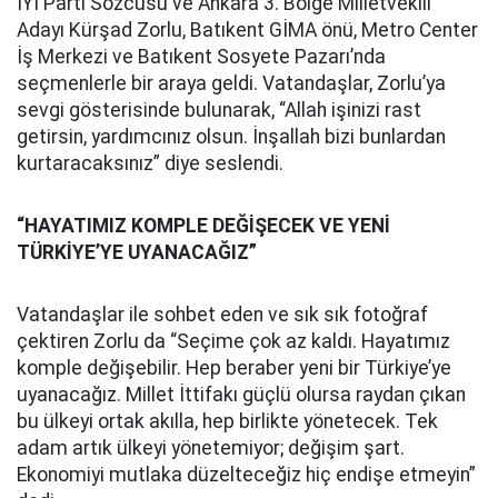
İYİ Parti Sözcüsü ve Ankara 3. Bölge Milletvekili
Adayı Kürşad Zorlu, Batıkent GİMA önü, Metro Center
İş Merkezi ve Batıkent Sosyete Pazarı’nda
seçmenlerle bir araya geldi. Vatandaşlar, Zorlu’ya
sevgi gösterisinde bulunarak, “Allah işinizi rast
getirsin, yardımcınız olsun. İnşallah bizi bunlardan
kurtaracaksınız” diye seslendi.
“HAYATIMIZ KOMPLE DEĞİŞECEK VE YENİ
TÜRKİYE’YE UYANACAĞIZ”
Vatandaşlar ile sohbet eden ve sık sık fotoğraf
çektiren Zorlu da “Seçime çok az kaldı. Hayatımız
komple değişebilir. Hep beraber yeni bir Türkiye’ye
uyanacağız. Millet İttifakı güçlü olursa raydan çıkan
bu ülkeyi ortak akılla, hep birlikte yönetecek. Tek
adam artık ülkeyi yönetemiyor; değişim şart.
Ekonomiyi mutlaka düzelteceğiz hiç endişe etmeyin”