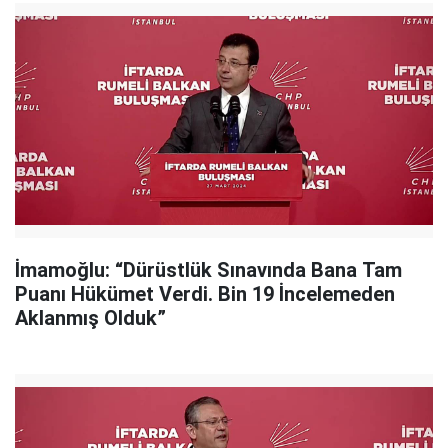
İmamoğlu: “Dürüstlük Sınavında Bana Tam
Puanı Hükümet Verdi. Bin 19 İncelemeden
Aklanmış Olduk”