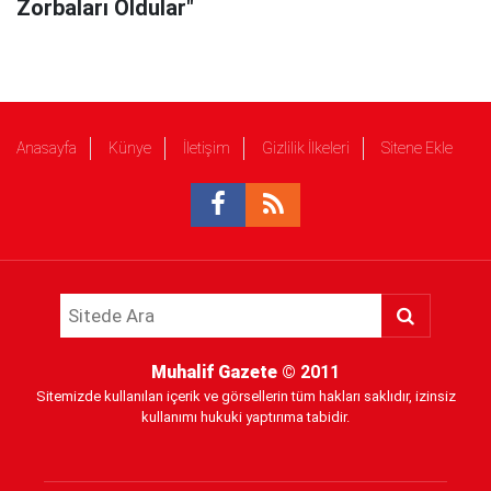
Zorbaları Oldular"
Anasayfa
Künye
İletişim
Gizlilik İlkeleri
Sitene Ekle
Muhalif Gazete
© 2011
Sitemizde kullanılan içerik ve görsellerin tüm hakları saklıdır, izinsiz
kullanımı hukuki yaptırıma tabidir.