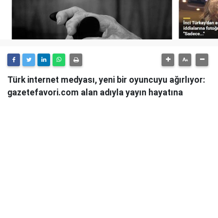
Türk internet medyası, yeni bir oyuncuyu ağırlıyor:
gazetefavori.com alan adıyla yayın hayatına
başlayan Gazete Favori, "Merhaba" diyerek
okuyucularıyla buluştuğunu duyurdu.
Güncel haberleri, derinlemesine analizleri ve farklı
bakış açılarını okuyucularına sunmayı hedefleyen
Gazete Favori, dijital habercilik alanında yeni bir soluk
getirme iddiasıyla yola çıktı.
Haberciliğe Yeni Bir Yaklaşım