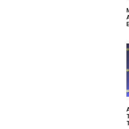
M
E
T