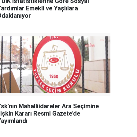
TÜİK İstatistiklerine Göre Sosyal
Yardımlar Emekli ve Yaşlılara
Odaklanıyor
Ysk'nın Mahalliidareler Ara Seçimine
İlişkin Kararı Resmi Gazete'de
Yayımlandı