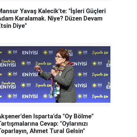
ansur Yavaş Kalecik'te: "İşleri Güçleri
Adam Karalamak. Niye? Düzen Devam
tsin Diye"
Akşener'den Isparta'da "Oy Bölme"
artışmalarına Cevap: "Oylarınızı
Toparlayın, Ahmet Tural Gelsin"