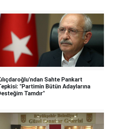
Kılıçdaroğlu'ndan Sahte Pankart
Tepkisi: "Partimin Bütün Adaylarına
Desteğim Tamdır"