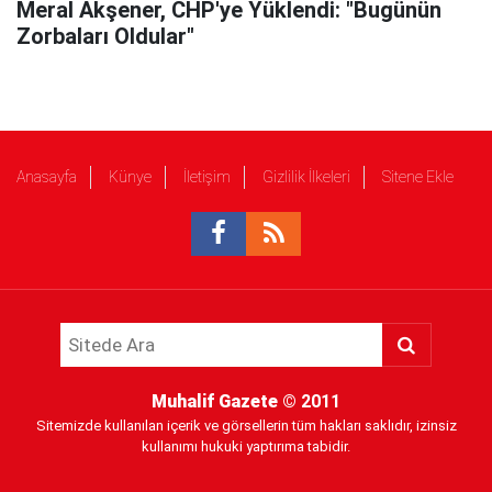
Meral Akşener, CHP'ye Yüklendi: "Bugünün
Zorbaları Oldular"
Anasayfa
Künye
İletişim
Gizlilik İlkeleri
Sitene Ekle
Muhalif Gazete
© 2011
Sitemizde kullanılan içerik ve görsellerin tüm hakları saklıdır, izinsiz
kullanımı hukuki yaptırıma tabidir.