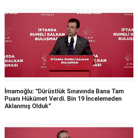
İmamoğlu: “Dürüstlük Sınavında Bana Tam
Puanı Hükümet Verdi. Bin 19 İncelemeden
Aklanmış Olduk”