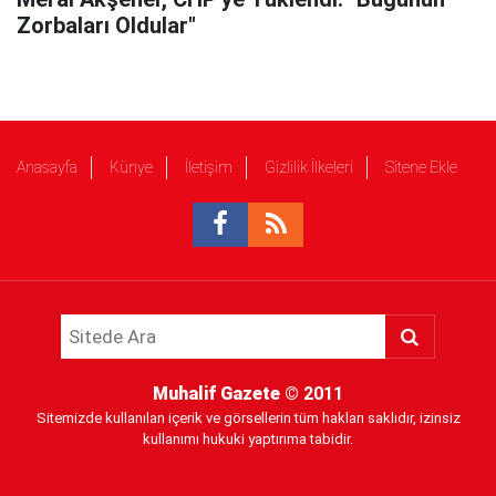
Zorbaları Oldular"
Anasayfa
Künye
İletişim
Gizlilik İlkeleri
Sitene Ekle
Muhalif Gazete
© 2011
Sitemizde kullanılan içerik ve görsellerin tüm hakları saklıdır, izinsiz
kullanımı hukuki yaptırıma tabidir.