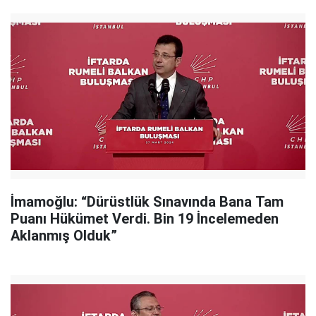
İmamoğlu: “Dürüstlük Sınavında Bana Tam
Puanı Hükümet Verdi. Bin 19 İncelemeden
Aklanmış Olduk”