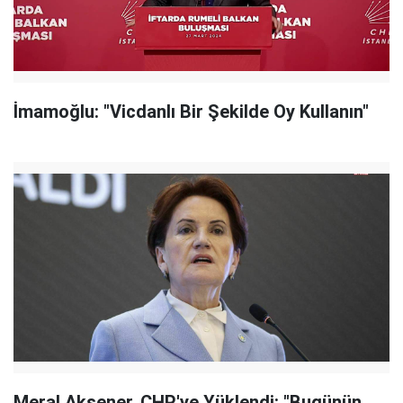
İmamoğlu: "Vicdanlı Bir Şekilde Oy Kullanın"
Meral Akşener, CHP'ye Yüklendi: "Bugünün