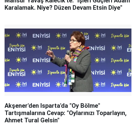
Mansur Yavaş Kalecik'te: "İşleri Güçleri Adam
Karalamak. Niye? Düzen Devam Etsin Diye"
Akşener'den Isparta'da "Oy Bölme"
Tartışmalarına Cevap: "Oylarınızı Toparlayın,
Ahmet Tural Gelsin"