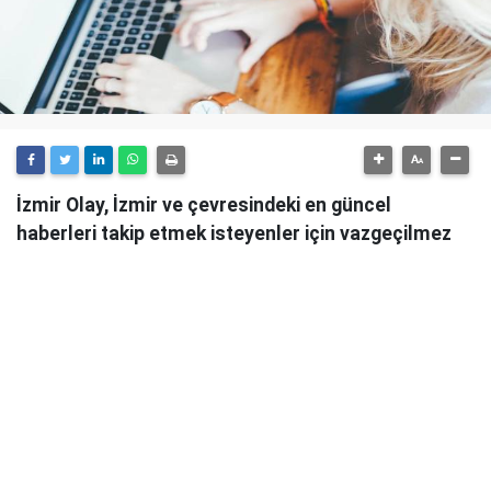
İzmir Olay, İzmir ve çevresindeki en güncel
haberleri takip etmek isteyenler için vazgeçilmez
bir kaynaktır.
Günlük olarak güncellenen haber sitesi, İzmir'in tüm
önemli gelişmelerini anlık olarak okuyucularına
ulaştırmaktadır.
İzmir Olay
, sadece şehirdeki değil, aynı zamanda
ülke genelindeki önemli olayları da takip ederek
okuyucularını bilgilendirmektedir. Güvenilir ve