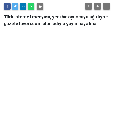
Türk internet medyası, yeni bir oyuncuyu ağırlıyor:
gazetefavori.com alan adıyla yayın hayatına
başlayan Gazete Favori, "Merhaba" diyerek
okuyucularıyla buluştuğunu duyurdu.
Güncel haberleri, derinlemesine analizleri ve farklı
bakış açılarını okuyucularına sunmayı hedefleyen
Gazete Favori, dijital habercilik alanında yeni bir soluk
getirme iddiasıyla yola çıktı.
Haberciliğe Yeni Bir Yaklaşım
Gazete Favori'nin yayın politikası hakkında henüz
detaylı bir açıklama yapılmamış olsa da, isminden de
anlaşılacağı üzere, okuyucuların "favorisi" olmayı,
onların ilgisini çeken, güvendikleri ve takip etmekten