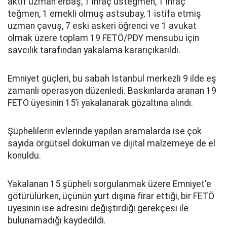
aktif uzman erbaş, 1 ihraç üsteğmen, 1 ihraç
teğmen, 1 emekli olmuş astsubay, 1 istifa etmiş
uzman çavuş, 7 eski askeri öğrenci ve 1 avukat
olmak üzere toplam 19 FETÖ/PDY mensubu için
savcılık tarafından yakalama kararıçıkarıldı.
Emniyet güçleri, bu sabah İstanbul merkezli 9 ilde eş
zamanlı operasyon düzenledi. Baskınlarda aranan 19
FETÖ üyesinin 15’i yakalanarak gözaltına alındı.
Şüphelilerin evlerinde yapılan aramalarda ise çok
sayıda örgütsel doküman ve dijital malzemeye de el
konuldu.
Yakalanan 15 şüpheli sorgulanmak üzere Emniyet'e
götürülürken, üçünün yurt dışına firar ettiği, bir FETÖ
üyesinin ise adresini değiştirdiği gerekçesi ile
bulunamadığı kaydedildi.