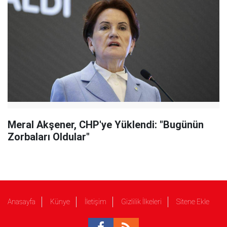
Meral Akşener, CHP'ye Yüklendi: "Bugünün
Zorbaları Oldular"
Anasayfa
Künye
İletişim
Gizlilik İlkeleri
Sitene Ekle