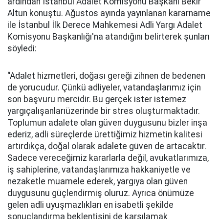
ardından İstanbul Adalet Komisyonu Başkanı Bekir
Altun konuştu. Ağustos ayında yayınlanan kararname
ile İstanbul İlk Derece Mahkemesi Adli Yargı Adalet
Komisyonu Başkanlığı'na atandığını belirterek şunları
söyledi:
“Adalet hizmetleri, doğası gereği zihnen de bedenen
de yorucudur. Çünkü adliyeler, vatandaşlarımız için
son başvuru mercidir. Bu gerçek ister istemez
yargıçalışanlarıüzerinde bir stres oluşturmaktadır.
Toplumun adalete olan güven duygusunu bizler inşa
ederiz, adli süreçlerde ürettiğimiz hizmetin kalitesi
artırdıkça, doğal olarak adalete güven de artacaktır.
Sadece vereceğimiz kararlarla değil, avukatlarımıza,
iş sahiplerine, vatandaşlarımıza hakkaniyetle ve
nezaketle muamele ederek, yargıya olan güven
duygusunu güçlendirmiş oluruz. Ayrıca önümüze
gelen adli uyuşmazlıkları en isabetli şekilde
sonuçlandırma beklentisini de karşılamak