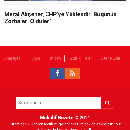
Meral Akşener, CHP'ye Yüklendi: "Bugünün
Zorbaları Oldular"
Anasayfa
Künye
İletişim
Gizlilik İlkeleri
Sitene Ekle
Muhalif Gazete
© 2011
Sitemizde kullanılan içerik ve görsellerin tüm hakları saklıdır, izinsiz
kullanımı hukuki yaptırıma tabidir.