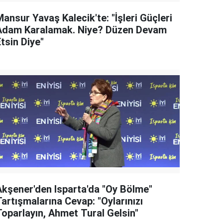
ansur Yavaş Kalecik'te: "İşleri Güçleri
Adam Karalamak. Niye? Düzen Devam
tsin Diye"
Akşener'den Isparta'da "Oy Bölme"
artışmalarına Cevap: "Oylarınızı
Toparlayın, Ahmet Tural Gelsin"