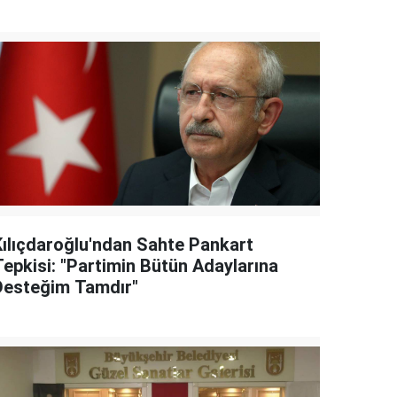
Kılıçdaroğlu'ndan Sahte Pankart
Tepkisi: "Partimin Bütün Adaylarına
Desteğim Tamdır"