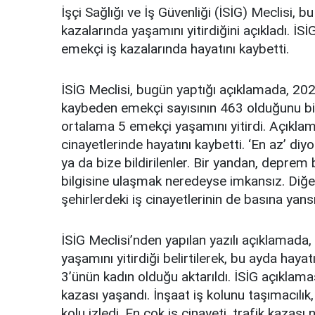
İşçi Sağlığı ve İş Güvenliği (İSİG) Meclisi, b
kazalarında yaşamını yitirdiğini açıkladı. İS
emekçi iş kazalarında hayatını kaybetti.
İSİG Meclisi, bugün yaptığı açıklamada, 2023
kaybeden emekçi sayısının 463 olduğunu bild
ortalama 5 emekçi yaşamını yitirdi. Açıklamad
cinayetlerinde hayatını kaybetti. ‘En az’ diy
ya da bize bildirilenler. Bir yandan, deprem
bilgisine ulaşmak neredeyse imkansız. Diğ
şehirlerdeki iş cinayetlerinin de basına yans
İSİG Meclisi’nden yapılan yazılı açıklamada
yaşamını yitirdiği belirtilerek, bu ayda haya
3’ünün kadın olduğu aktarıldı. İSİG açıklama
kazası yaşandı. İnşaat iş kolunu taşımacılı
kolu izledi. En çok iş cinayeti, trafik kazası