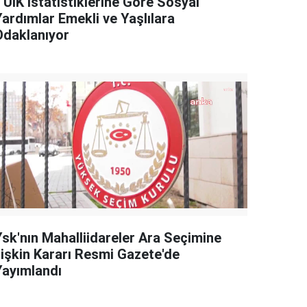
TÜİK İstatistiklerine Göre Sosyal
Yardımlar Emekli ve Yaşlılara
Odaklanıyor
Ysk'nın Mahalliidareler Ara Seçimine
İlişkin Kararı Resmi Gazete'de
Yayımlandı