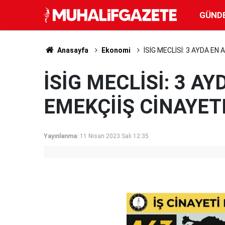
GÜND
Anasayfa
Ekonomi
İSİG MECLİSİ: 3 AYDA EN
İSİG MECLİSİ: 3 AY
EMEKÇİİŞ CİNAYET
Yayınlanma:
11 Nisan 2023 Salı 12:35