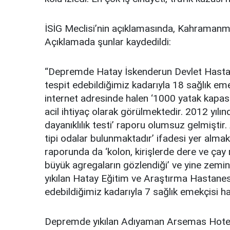
İSİG Meclisi’nin açıklamasında, Kahramanma
Açıklamada şunlar kaydedildi:
“Depremde Hatay İskenderun Devlet Hastanes
tespit edebildiğimiz kadarıyla 18 sağlık em
internet adresinde halen ‘1000 yatak kapasit
acil ihtiyaç olarak görülmektedir. 2012 yı
dayanıklılık testi’ raporu olumsuz gelmiştir. 
tipi odalar bulunmaktadır’ ifadesi yer almak
raporunda da ‘kolon, kirişlerde dere ve çay
büyük agregaların gözlendiği’ ve yine zemi
yıkılan Hatay Eğitim ve Araştırma Hastanes
edebildiğimiz kadarıyla 7 sağlık emekçisi ha
Depremde yıkılan Adıyaman Arsemas Hotel’d