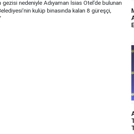
m gezisi nedeniyle Adıyaman İsias Otel’de bulunan
M
ediyesi’nin kulüp binasında kalan 8 güreşçi,
”
E
T