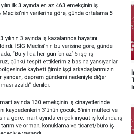
u yılın ilk 3 ayında en az 463 emekçinin iş
İG Meclisi’nin verilerine göre, günde ortalama 5
 yılının 3 ayında iş kazalarında hayatını
irdi. İSİG Meclisi’nin bu verisine göre, günde
a, “Bu yıl da her gün ‘en az’ 5 işçi iş
oruz, çünkü tespit ettiklerimiz basına yansıyanlar
 bölgesinde kaybettiğimiz işçi arkadaşlarımızın
er yandan, deprem gündemi nedeniyle diğer
ıması azaldı” denildi.
, mart ayında 130 emekçinin iş cinayetlerinde
tını kaybedenlerin 3’ünün çocuk, 8’inin mülteci ve
sına göre; mart ayında en çok inşaat iş kolunda iş
k, tarım ve orman, konuklama ve ticaret/büro iş
 nedeniyle yaşandı.